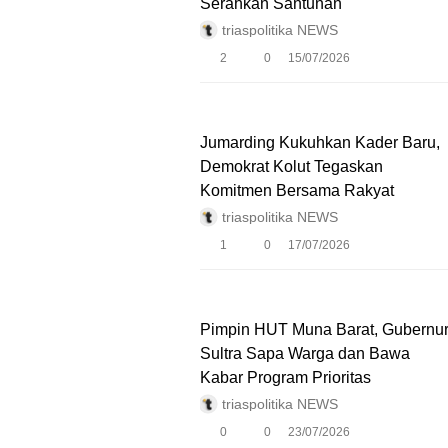
Serahkan Santunan
triaspolitika NEWS
2
0
15/07/2026
Jumarding Kukuhkan Kader Baru,
Demokrat Kolut Tegaskan
Komitmen Bersama Rakyat
triaspolitika NEWS
1
0
17/07/2026
Pimpin HUT Muna Barat, Gubernu
Sultra Sapa Warga dan Bawa
Kabar Program Prioritas
triaspolitika NEWS
0
0
23/07/2026