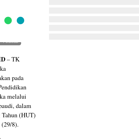
Perbesar
ID
– TK
aka
akan pada
Pendidikan
ka melalui
audi, dalam
g Tahun (HUT)
 (29/8).