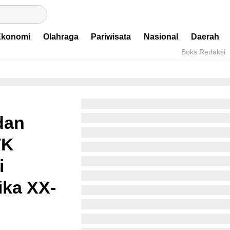
Ekonomi
Olahraga
Pariwisata
Nasional
Daerah
Boks Redaksi
dan
TK
i
ika XX-