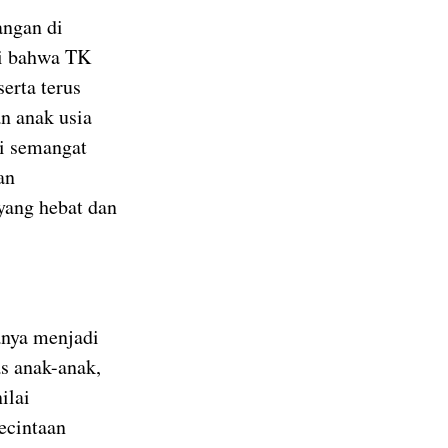
angan di
ti bahwa TK
erta terus
n anak usia
di semangat
an
yang hebat dan
anya menjadi
as anak-anak,
ilai
kecintaan