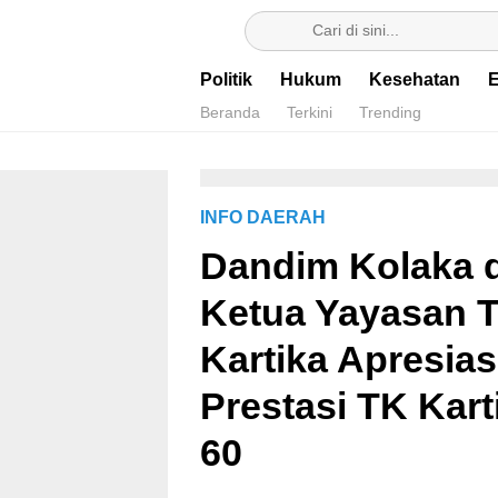
Berita Terkini & Terpercaya
Politik
Hukum
Kesehatan
Beranda
Terkini
Trending
INFO DAERAH
Dandim Kolaka 
Ketua Yayasan 
Kartika Apresias
Prestasi TK Kart
60