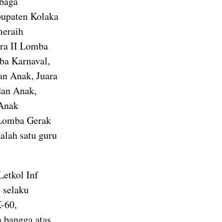
mbaga
bupaten Kolaka
meraih
ara II Lomba
ba Karnaval,
an Anak, Juara
dan Anak,
 Anak
I Lomba Gerak
alah satu guru
etkol Inf
 selaku
-60,
 bangga atas