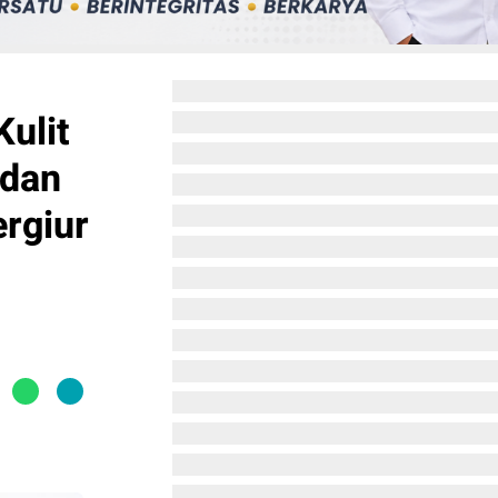
ulit
 dan
ergiur