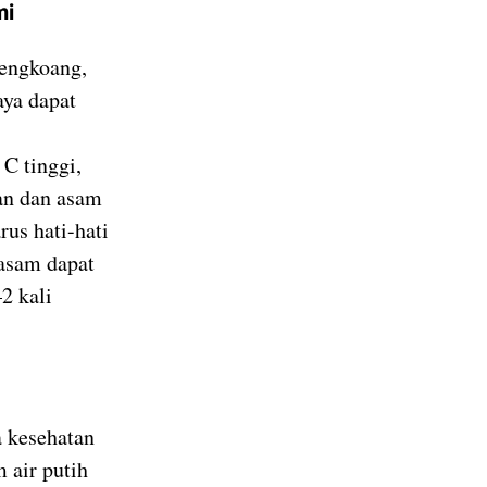
mi
bengkoang,
aya dapat
C tinggi,
an dan asam
us hati-hati
 asam dapat
2 kali
a kesehatan
 air putih