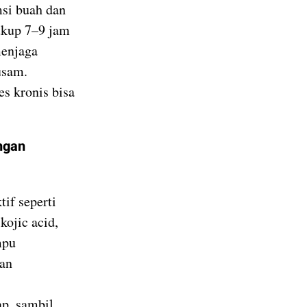
msi buah dan
cukup 7–9 jam
enjaga
usam.
res kronis bisa
ngan
if seperti
kojic acid,
mpu
an
ap, sambil