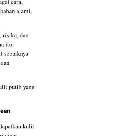
agai cara,
 bahan alami,
 risiko, dan
a itu,
t sebaiknya
 dan
lit putih yang
reen
dapatkan kulit
ri sinar