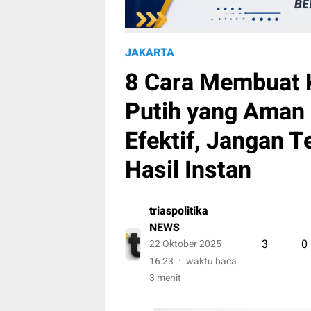
JAKARTA
8 Cara Membuat K
Putih yang Aman
Efektif, Jangan T
Hasil Instan
triaspolitika
NEWS
3
0
22 Oktober 2025
16:23
waktu baca
3 menit