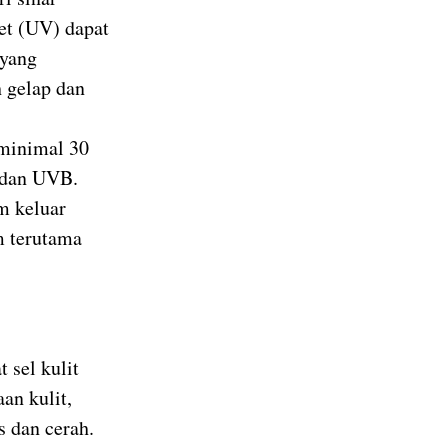
let (UV) dapat
 yang
 gelap dan
minimal 30
 dan UVB.
m keluar
m terutama
 sel kulit
an kulit,
s dan cerah.