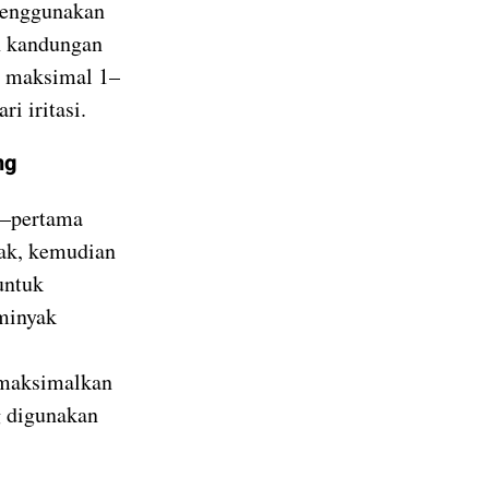
(menggunakan
n kandungan
 maksimal 1–
i iritasi.
ng
—pertama
ak, kemudian
untuk
minyak
maksimalkan
g digunakan