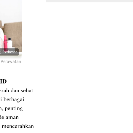
Perbesar
i Perawatan
ID
–
erah dan sehat
i berbagai
, penting
ode aman
uk mencerahkan