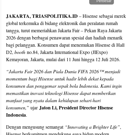
Perbesar
JAKARTA, TRIASPOLITIKA.ID
– Hisense sebagai merek
global terkemuka di bidang elektronik dan peralatan rumah
tangga, turut memeriahkan Jakarta Fair – Pekan Raya Jakarta
2026 dengan berbagai penawaran spesial dan hadiah menarik
bagi pelanggan. Konsumen dapat menemukan Hisense di Hall
D2,
booth
no.84, Jakarta International Expo (JIExpo)
Kemayoran, Jakarta, mulai dari 11 Juni hingga 12 Juli 2026.
“Jakarta Fair 2026 dan Piala Dunia FIFA 2026™ menjadi
momentum bagi Hisense untuk hadir lebih dekat kepada
konsumen dan penggemar sepak bola Indonesia. Kami ingin
memastikan inovasi teknologi Hisense dapat memberikan
manfaat yang nyata dalam kehidupan sehari-hari
Jaton Li, President Director Hisense
konsumen,”
ujar
Indonesia
.
Dengan mengusung semangat
“Innovating a Brighter Life”
,
Hisense berkomitmen mendukung gaya hidup modern