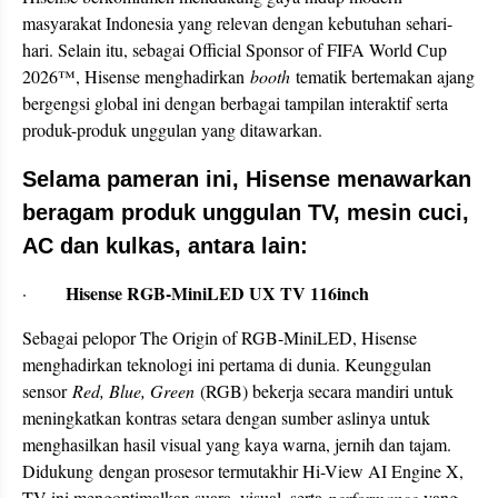
masyarakat Indonesia yang relevan dengan kebutuhan sehari-
hari. Selain itu, sebagai Official Sponsor of FIFA World Cup
2026™, Hisense menghadirkan
booth
tematik bertemakan ajang
bergengsi global ini dengan berbagai tampilan interaktif serta
produk-produk unggulan yang ditawarkan.
Selama pameran ini, Hisense menawarkan
beragam produk unggulan TV, mesin cuci,
AC dan kulkas, antara lain:
Hisense RGB-MiniLED UX TV 116inch
·
Sebagai pelopor The Origin of RGB-MiniLED, Hisense
menghadirkan teknologi ini pertama di dunia. Keunggulan
sensor
Red, Blue, Green
(RGB) bekerja secara mandiri untuk
meningkatkan kontras setara dengan sumber aslinya untuk
menghasilkan hasil visual yang kaya warna, jernih dan tajam.
Didukung
dengan prosesor termutakhir Hi-View AI Engine X,
TV ini mengoptimalkan suara, visual, serta
performance
yang