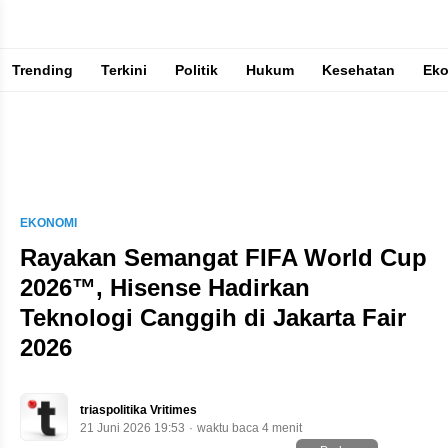
Trending
Terkini
Politik
Hukum
Kesehatan
Ek
Berita Terkini & Terpercaya
EKONOMI
Rayakan Semangat FIFA World Cup
2026™, Hisense Hadirkan
Teknologi Canggih di Jakarta Fair
2026
triaspolitika Vritimes
21 Juni 2026 19:53
waktu baca 4 menit