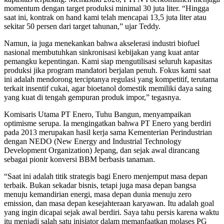
momentum dengan target produksi minimal 30 juta liter. “Hingga
saat ini, kontrak on hand kami telah mencapai 13,5 juta liter atau
sekitar 50 persen dari target tahunan,” ujar Teddy.
Namun, ia juga menekankan bahwa akselerasi industri biofuel
nasional membutuhkan sinkronisasi kebijakan yang kuat antar
pemangku kepentingan. Kami siap mengutilisasi seluruh kapasitas
produksi jika program mandatori berjalan penuh. Fokus kami saat
ini adalah mendorong terciptanya regulasi yang kompetitif, terutama
terkait insentif cukai, agar bioetanol domestik memiliki daya saing
yang kuat di tengah gempuran produk impor,” tegasnya.
Komisaris Utama PT Enero, Tuhu Bangun, menyampaikan
optimisme serupa. Ia mengingatkan bahwa PT Enero yang berdiri
pada 2013 merupakan hasil kerja sama Kementerian Perindustrian
dengan NEDO (New Energy and Industrial Technology
Development Organization) Jepang, dan sejak awal dirancang
sebagai pionir konversi BBM berbasis tanaman.
“Saat ini adalah titik strategis bagi Enero menjemput masa depan
terbaik. Bukan sekadar bisnis, tetapi juga masa depan bangsa
menuju kemandirian energi, masa depan dunia menuju zero
emission, dan masa depan kesejahteraan karyawan. Itu adalah goal
yang ingin dicapai sejak awal berdiri. Saya tahu persis karena waktu
itu menjadi salah satu inisiator dalam memanfaatkan molases PG