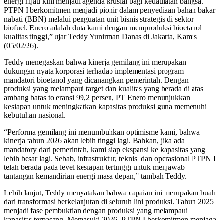
energi hijau kini menjadi agenda krusial bagi kedaulatan bangsa.
PTPN I berkomitmen menjadi pionir dalam penyediaan bahan bakar
nabati (BBN) melalui penguatan unit bisnis strategis di sektor
biofuel. Enero adalah duta kami dengan memproduksi bioetanol
kualitas tinggi,” ujar Teddy Yunirman Danas di Jakarta, Kamis
(05/02/26).
Teddy menegaskan bahwa kinerja gemilang ini merupakan
dukungan nyata korporasi terhadap implementasi program
mandatori bioetanol yang dicanangkan pemerintah. Dengan
produksi yang melampaui target dan kualitas yang berada di atas
ambang batas toleransi 99,2 persen, PT Enero menunjukkan
kesiapan untuk meningkatkan kapasitas produksi guna memenuhi
kebutuhan nasional.
“Performa gemilang ini menumbuhkan optimisme kami, bahwa
kinerja tahun 2026 akan lebih tinggi lagi. Bahkan, jika ada
mandatory dari pemerintah, kami siap ekspansi ke kapasitas yang
lebih besar lagi. Sebab, infrastruktur, teknis, dan operasional PTPN I
telah berada pada level kesiapan tertinggi untuk menjawab
tantangan kemandirian energi masa depan,” tambah Teddy.
Lebih lanjut, Teddy menyatakan bahwa capaian ini merupakan buah
dari transformasi berkelanjutan di seluruh lini produksi. Tahun 2025
menjadi fase pembuktian dengan produksi yang melampaui
kapasitas terpasang. Memasuki 2026, PTPN I berkomitmen menjaga