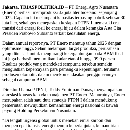
Jakarta, TRIASPOLITIKA.ID –
PT Energi Agro Nusantara
(Enero) berhasil memproduksi 32 juta liter bioetanol sepanjang
2025. Capaian ini melampaui kapasitas terpasang pabrik sebesar 30
juta liter, sekaligus menegaskan kesiapan PTPN I memasuki era
transisi dari energi fosil ke energi hijau dalam kerangka Asta Cita
Presiden Prabowo Subianto terkait kedaulatan energi.
Dalam annual report-nya, PT Enero menutup tahun 2025 dengan
optimisme tinggi. Selain melampaui target produksi, perusahaan
yang diinisiasi untuk mengurangi ketergantungan pada BBM fosil
ini juga berhasil memurnikan kadar etanol hingga 99,9 persen.
Kualitas produk yang mendekati sempurna tersebut semakin
menguatkan kepercayaan para pemangku kepentingan, terutama
produsen otomotif, dalam merekomendasikan penggunaannya
sebagai campuran BBM.
Direktur Utama PTPN I, Teddy Yunirman Danas, menyampaikan
apresiasi khusus kepada manajemen PT Enero. Menurutnya, Enero
merupakan salah satu duta strategis PTPN I dalam mendukung
pemerintah mewujudkan kemandirian energi nasional di bawah
payung Holding Perkebunan Nusantara.
“Di tengah urgensi global untuk menekan emisi karbon dan
mempercepat transisi energi menuju keberlanjutan, kemandirian