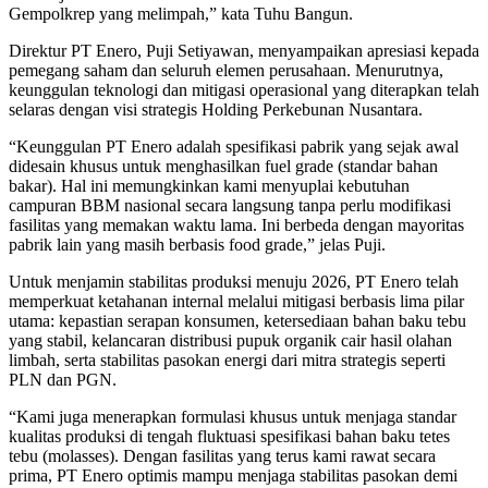
Gempolkrep yang melimpah,” kata Tuhu Bangun.
Direktur PT Enero, Puji Setiyawan, menyampaikan apresiasi kepada
pemegang saham dan seluruh elemen perusahaan. Menurutnya,
keunggulan teknologi dan mitigasi operasional yang diterapkan telah
selaras dengan visi strategis Holding Perkebunan Nusantara.
“Keunggulan PT Enero adalah spesifikasi pabrik yang sejak awal
didesain khusus untuk menghasilkan fuel grade (standar bahan
bakar). Hal ini memungkinkan kami menyuplai kebutuhan
campuran BBM nasional secara langsung tanpa perlu modifikasi
fasilitas yang memakan waktu lama. Ini berbeda dengan mayoritas
pabrik lain yang masih berbasis food grade,” jelas Puji.
Untuk menjamin stabilitas produksi menuju 2026, PT Enero telah
memperkuat ketahanan internal melalui mitigasi berbasis lima pilar
utama: kepastian serapan konsumen, ketersediaan bahan baku tebu
yang stabil, kelancaran distribusi pupuk organik cair hasil olahan
limbah, serta stabilitas pasokan energi dari mitra strategis seperti
PLN dan PGN.
“Kami juga menerapkan formulasi khusus untuk menjaga standar
kualitas produksi di tengah fluktuasi spesifikasi bahan baku tetes
tebu (molasses). Dengan fasilitas yang terus kami rawat secara
prima, PT Enero optimis mampu menjaga stabilitas pasokan demi