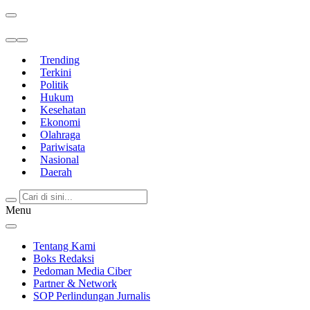
Berita Terkini & Terpercaya
Trending
Terkini
Politik
Hukum
Kesehatan
Ekonomi
Olahraga
Pariwisata
Nasional
Daerah
Menu
Tentang Kami
Boks Redaksi
Pedoman Media Ciber
Partner & Network
SOP Perlindungan Jurnalis