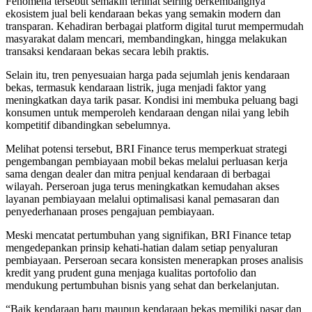
Fenomena tersebut semakin terlihat seiring berkembangnya
ekosistem jual beli kendaraan bekas yang semakin modern dan
transparan. Kehadiran berbagai platform digital turut mempermudah
masyarakat dalam mencari, membandingkan, hingga melakukan
transaksi kendaraan bekas secara lebih praktis.
Selain itu, tren penyesuaian harga pada sejumlah jenis kendaraan
bekas, termasuk kendaraan listrik, juga menjadi faktor yang
meningkatkan daya tarik pasar. Kondisi ini membuka peluang bagi
konsumen untuk memperoleh kendaraan dengan nilai yang lebih
kompetitif dibandingkan sebelumnya.
Melihat potensi tersebut, BRI Finance terus memperkuat strategi
pengembangan pembiayaan mobil bekas melalui perluasan kerja
sama dengan dealer dan mitra penjual kendaraan di berbagai
wilayah. Perseroan juga terus meningkatkan kemudahan akses
layanan pembiayaan melalui optimalisasi kanal pemasaran dan
penyederhanaan proses pengajuan pembiayaan.
Meski mencatat pertumbuhan yang signifikan, BRI Finance tetap
mengedepankan prinsip kehati-hatian dalam setiap penyaluran
pembiayaan. Perseroan secara konsisten menerapkan proses analisis
kredit yang prudent guna menjaga kualitas portofolio dan
mendukung pertumbuhan bisnis yang sehat dan berkelanjutan.
“Baik kendaraan baru maupun kendaraan bekas memiliki pasar dan