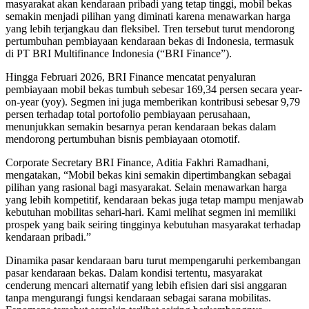
masyarakat akan kendaraan pribadi yang tetap tinggi, mobil bekas
semakin menjadi pilihan yang diminati karena menawarkan harga
yang lebih terjangkau dan fleksibel. Tren tersebut turut mendorong
pertumbuhan pembiayaan kendaraan bekas di Indonesia, termasuk
di PT BRI Multifinance Indonesia (“BRI Finance”).
Hingga Februari 2026, BRI Finance mencatat penyaluran
pembiayaan mobil bekas tumbuh sebesar 169,34 persen secara year-
on-year (yoy). Segmen ini juga memberikan kontribusi sebesar 9,79
persen terhadap total portofolio pembiayaan perusahaan,
menunjukkan semakin besarnya peran kendaraan bekas dalam
mendorong pertumbuhan bisnis pembiayaan otomotif.
Corporate Secretary BRI Finance, Aditia Fakhri Ramadhani,
mengatakan, “Mobil bekas kini semakin dipertimbangkan sebagai
pilihan yang rasional bagi masyarakat. Selain menawarkan harga
yang lebih kompetitif, kendaraan bekas juga tetap mampu menjawab
kebutuhan mobilitas sehari-hari. Kami melihat segmen ini memiliki
prospek yang baik seiring tingginya kebutuhan masyarakat terhadap
kendaraan pribadi.”
Dinamika pasar kendaraan baru turut mempengaruhi perkembangan
pasar kendaraan bekas. Dalam kondisi tertentu, masyarakat
cenderung mencari alternatif yang lebih efisien dari sisi anggaran
tanpa mengurangi fungsi kendaraan sebagai sarana mobilitas.