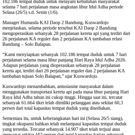
102.186 tempat duduk untuk melayani kebutuhan masyarakat
selama 7 hari perjalanan masa angkutan libur Idul Adha periode
Selasa (26/5) s.d. Senin (1/6).
Manager Humasda KAI Daop 2 Bandung, Kuswardojo
menjelaskan, selama periode tersebut KAI Daop 2 Bandung
mengoperasikan sebanyak 28 perjalanan kereta api yang terdiri dari
26 perjalanan KA reguler dan 2 perjalanan KA tambahan relasi
Bandung – Solo Balapan.
“Kami menyiapkan sebanyak 102.186 tempat duduk untuk 7 hari
perjalanan selama masa libur panjang Hari Raya Idul Adha 2026.
Adapun perjalanan yang dioperasikan sebanyak 28 perjalanan
kereta api, terdiri dari 26 perjalanan reguler dan 2 perjalanan KA
tambahan tujuan Solo Balapan,” ujar Kuswardojo.
Kuswardojo menambahkan, antusiasme masyarakat dalam
menggunakan transportasi kereta api pada masa libur panjang Hari
Raya Idul Adha tahun ini cukup tinggi. Hingga saat ini, tercatat
sebanyak 61.664 tiket telah dimiliki pelanggan atau sekitar 60,3
persen dari total kapasitas tempat duduk yang disediakan.
Sementara itu, untuk keberangkatan hari ini (Selasa 26/5 siang),
tingkat okupansi bahkan telah melampaui kapasitas tempat duduk
yang tersedia. Tercatat sebanyak 14.907 tiket telah terjual atau
mencapai sekitar 102 persen dari total kapasitas harian sebanyak