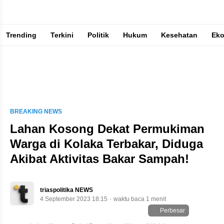
Trending
Terkini
Politik
Hukum
Kesehatan
Ek
Berita Terkini & Terpercaya
BREAKING NEWS
Lahan Kosong Dekat Permukiman
Warga di Kolaka Terbakar, Diduga
Akibat Aktivitas Bakar Sampah!
triaspolitika NEWS
4 September 2023 18:15
waktu baca 1 menit
Perbesar