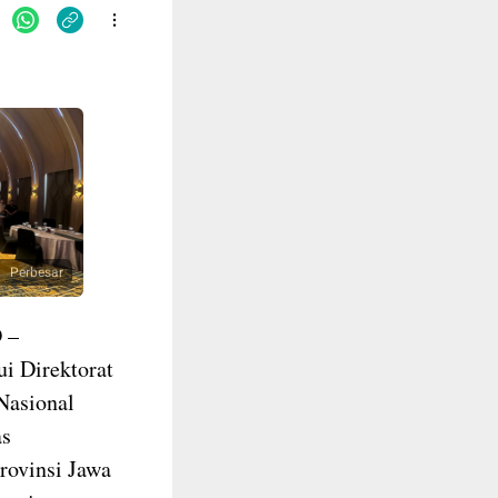
Perbesar
 –
i Direktorat
Nasional
as
rovinsi Jawa