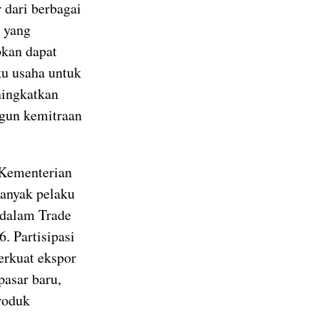
 dari berbagai
 yang
pkan dapat
ku usaha untuk
ningkatkan
ngun kemitraan
, Kementerian
anyak pelaku
 dalam Trade
. Partisipasi
erkuat ekspor
asar baru,
roduk