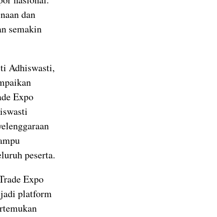
inaan dan
kan semakin
i Adhiswasti,
ampaikan
ade Expo
iswasti
elenggaraan
mampu
luruh peserta.
Trade Expo
jadi platform
ertemukan