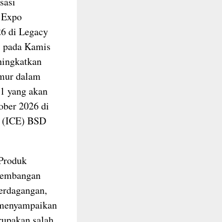
sasi
e Expo
26 di Legacy
, pada Kamis
eningkatkan
imur dalam
41 yang akan
ober 2026 di
n (ICE) BSD
Produk
ngembangan
erdagangan,
, menyampaikan
rupakan salah