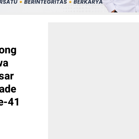
ong
wa
sar
rade
e-41