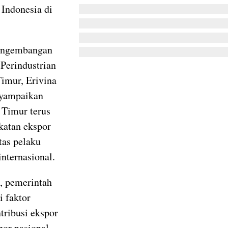
Indonesia di
Pengembangan
Perindustrian
imur, Erivina
nyampaikan
 Timur terus
atan ekspor
tas pelaku
internasional.
t, pemerintah
i faktor
tribusi ekspor
por nasional.