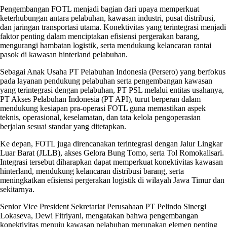
Pengembangan FOTL menjadi bagian dari upaya memperkuat
keterhubungan antara pelabuhan, kawasan industri, pusat distribusi,
dan jaringan transportasi utama. Konektivitas yang terintegrasi menjadi
faktor penting dalam menciptakan efisiensi pergerakan barang,
mengurangi hambatan logistik, serta mendukung kelancaran rantai
pasok di kawasan hinterland pelabuhan.
Sebagai Anak Usaha PT Pelabuhan Indonesia (Persero) yang berfokus
pada layanan pendukung pelabuhan serta pengembangan kawasan
yang terintegrasi dengan pelabuhan, PT PSL melalui entitas usahanya,
PT Akses Pelabuhan Indonesia (PT API), turut berperan dalam
mendukung kesiapan pra-operasi FOTL guna memastikan aspek
teknis, operasional, keselamatan, dan tata kelola pengoperasian
berjalan sesuai standar yang ditetapkan.
Ke depan, FOTL juga direncanakan terintegrasi dengan Jalur Lingkar
Luar Barat (JLLB), akses Gelora Bung Tomo, serta Tol Romokalisari.
Integrasi tersebut diharapkan dapat memperkuat konektivitas kawasan
hinterland, mendukung kelancaran distribusi barang, serta
meningkatkan efisiensi pergerakan logistik di wilayah Jawa Timur dan
sekitarnya.
Senior Vice President Sekretariat Perusahaan PT Pelindo Sinergi
Lokaseva, Dewi Fitriyani, mengatakan bahwa pengembangan
konektivitas menuju kawasan pelabuhan merupakan elemen penting