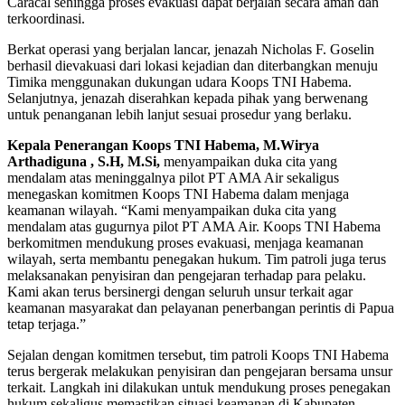
Caracal sehingga proses evakuasi dapat berjalan secara aman dan
terkoordinasi.
Berkat operasi yang berjalan lancar, jenazah Nicholas F. Goselin
berhasil dievakuasi dari lokasi kejadian dan diterbangkan menuju
Timika menggunakan dukungan udara Koops TNI Habema.
Selanjutnya, jenazah diserahkan kepada pihak yang berwenang
untuk penanganan lebih lanjut sesuai prosedur yang berlaku.
Kepala Penerangan Koops TNI Habema, M.Wirya
Arthadiguna , S.H, M.Si,
menyampaikan duka cita yang
mendalam atas meninggalnya pilot PT AMA Air sekaligus
menegaskan komitmen Koops TNI Habema dalam menjaga
keamanan wilayah. “Kami menyampaikan duka cita yang
mendalam atas gugurnya pilot PT AMA Air. Koops TNI Habema
berkomitmen mendukung proses evakuasi, menjaga keamanan
wilayah, serta membantu penegakan hukum. Tim patroli juga terus
melaksanakan penyisiran dan pengejaran terhadap para pelaku.
Kami akan terus bersinergi dengan seluruh unsur terkait agar
keamanan masyarakat dan pelayanan penerbangan perintis di Papua
tetap terjaga.”
Sejalan dengan komitmen tersebut, tim patroli Koops TNI Habema
terus bergerak melakukan penyisiran dan pengejaran bersama unsur
terkait. Langkah ini dilakukan untuk mendukung proses penegakan
hukum sekaligus memastikan situasi keamanan di Kabupaten