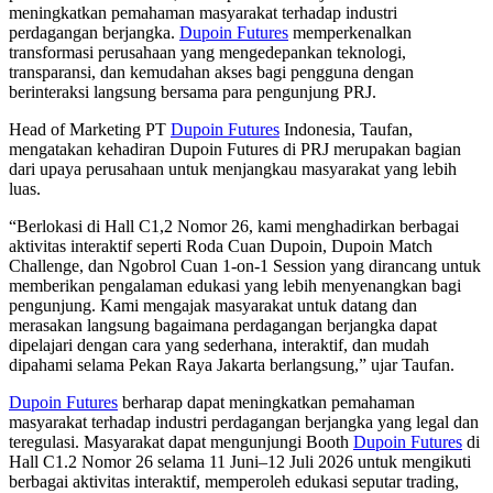
meningkatkan pemahaman masyarakat terhadap industri
perdagangan berjangka.
Dupoin Futures
memperkenalkan
transformasi perusahaan yang mengedepankan teknologi,
transparansi, dan kemudahan akses bagi pengguna dengan
berinteraksi langsung bersama para pengunjung PRJ.
Head of Marketing PT
Dupoin Futures
Indonesia, Taufan,
mengatakan kehadiran Dupoin Futures di PRJ merupakan bagian
dari upaya perusahaan untuk menjangkau masyarakat yang lebih
luas.
“Berlokasi di Hall C1,2 Nomor 26, kami menghadirkan berbagai
aktivitas interaktif seperti Roda Cuan Dupoin, Dupoin Match
Challenge, dan Ngobrol Cuan 1-on-1 Session yang dirancang untuk
memberikan pengalaman edukasi yang lebih menyenangkan bagi
pengunjung. Kami mengajak masyarakat untuk datang dan
merasakan langsung bagaimana perdagangan berjangka dapat
dipelajari dengan cara yang sederhana, interaktif, dan mudah
dipahami selama Pekan Raya Jakarta berlangsung,” ujar Taufan.
Dupoin Futures
berharap dapat meningkatkan pemahaman
masyarakat terhadap industri perdagangan berjangka yang legal dan
teregulasi. Masyarakat dapat mengunjungi Booth
Dupoin Futures
di
Hall C1.2 Nomor 26 selama 11 Juni–12 Juli 2026 untuk mengikuti
berbagai aktivitas interaktif, memperoleh edukasi seputar trading,