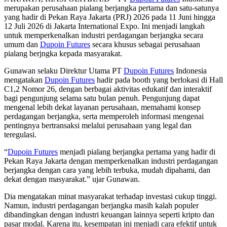
merupakan perusahaan pialang berjangka pertama dan satu-satunya
yang hadir di Pekan Raya Jakarta (PRJ) 2026 pada 11 Juni hingga
12 Juli 2026 di Jakarta International Expo. Ini menjadi langkah
untuk memperkenalkan industri perdagangan berjangka secara
umum dan
Dupoin Futures
secara khusus sebagai perusahaan
pialang berjngka kepada masyarakat.
Gunawan selaku Direktur Utama PT
Dupoin Futures
Indonesia
mengatakan
Dupoin Futures
hadir pada booth yang berlokasi di Hall
C1,2 Nomor 26, dengan berbagai aktivitas edukatif dan interaktif
bagi pengunjung selama satu bulan penuh. Pengunjung dapat
mengenal lebih dekat layanan perusahaan, memahami konsep
perdagangan berjangka, serta memperoleh informasi mengenai
pentingnya bertransaksi melalui perusahaan yang legal dan
teregulasi.
“
Dupoin Futures
menjadi pialang berjangka pertama yang hadir di
Pekan Raya Jakarta dengan memperkenalkan industri perdagangan
berjangka dengan cara yang lebih terbuka, mudah dipahami, dan
dekat dengan masyarakat.” ujar Gunawan.
Dia mengatakan minat masyarakat terhadap investasi cukup tinggi.
Namun, industri perdagangan berjangka masih kalah populer
dibandingkan dengan industri keuangan lainnya seperti kripto dan
pasar modal. Karena itu, kesempatan ini menjadi cara efektif untuk