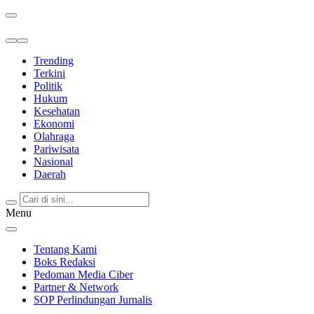
Berita Terkini & Terpercaya
Trending
Terkini
Politik
Hukum
Kesehatan
Ekonomi
Olahraga
Pariwisata
Nasional
Daerah
Menu
Tentang Kami
Boks Redaksi
Pedoman Media Ciber
Partner & Network
SOP Perlindungan Jurnalis