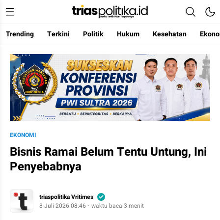
Trending
Terkini
Politik
Hukum
Kesehatan
Ekono
Berita Terkini & Terpercaya
EKONOMI
Bisnis Ramai Belum Tentu Untung, Ini
Penyebabnya
triaspolitika Vritimes
8 Juli 2026 08:46
waktu baca 3 menit