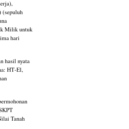
erja),
) (sepuluh
una
k Milik untuk
lima hari
n hasil nyata
ma: HT‑El,
han
 permohonan
 SKPT
Nilai Tanah