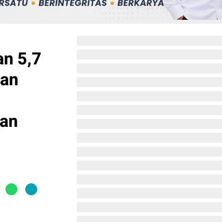
n 5,7
nan
nan