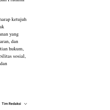
harap ketujuh
gak
anan yang
paran, dan
tian hukum,
litas sosial,
 dan
Tim Redaksi