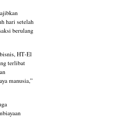
ajibkan
uh hari setelah
aksi berulang
bisnis, HT‑El
ng terlibat
dan
aya manusia,”
uga
embiayaan