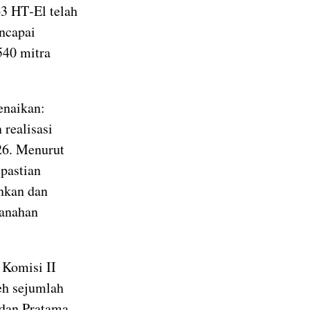
63 HT‑El telah
encapai
540 mitra
enaikan:
 realisasi
26. Menurut
pastian
nkan dan
tanahan
 Komisi II
eh sejumlah
 dan Pratama