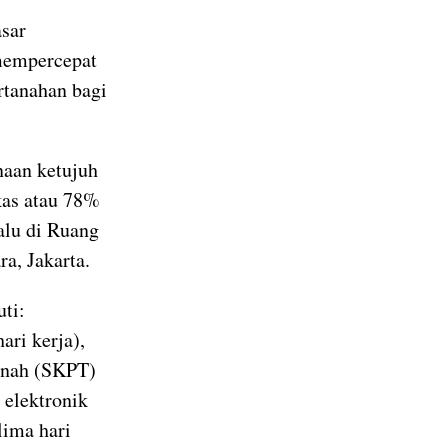
asar
mempercepat
tanahan bagi
naan ketujuh
kas atau 78%
alu di Ruang
a, Jakarta.
uti:
ari kerja),
anah (SKPT)
 elektronik
(lima hari