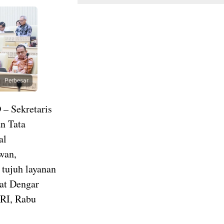
Perbesar
D
– Sekretaris
n Tata
al
wan,
tujuh layanan
pat Dengar
 RI, Rabu