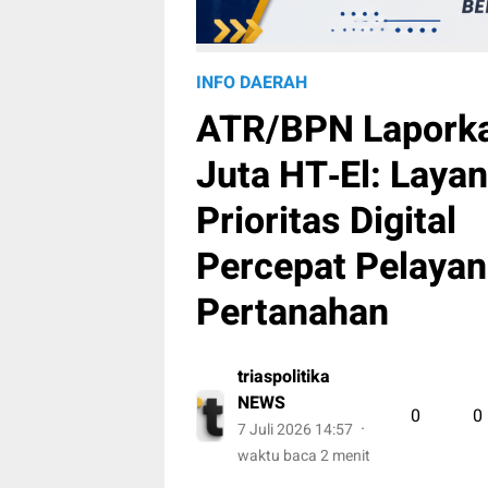
INFO DAERAH
ATR/BPN Laporka
Juta HT‑El: Laya
Prioritas Digital
Percepat Pelaya
Pertanahan
triaspolitika
NEWS
0
0
7 Juli 2026 14:57
waktu baca 2 menit