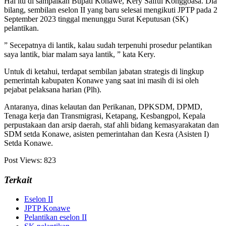
Hal itu di sampaikan Bupati Konawe, Kery Saiful Konggoasa. Dia
bilang, sembilan eselon II yang baru selesai mengikuti JPTP pada 2
September 2023 tinggal menunggu Surat Keputusan (SK)
pelantikan.
” Secepatnya di lantik, kalau sudah terpenuhi prosedur pelantikan
saya lantik, biar malam saya lantik, ” kata Kery.
Untuk di ketahui, terdapat sembilan jabatan strategis di lingkup
pemerintah kabupaten Konawe yang saat ini masih di isi oleh
pejabat pelaksana harian (Plh).
Antaranya, dinas kelautan dan Perikanan, DPKSDM, DPMD,
Tenaga kerja dan Transmigrasi, Ketapang, Kesbangpol, Kepala
perpustakaan dan arsip daerah, staf ahli bidang kemasyarakatan dan
SDM setda Konawe, asisten pemerintahan dan Kesra (Asisten I)
Setda Konawe.
Post Views:
823
Terkait
Eselon II
JPTP Konawe
Pelantikan eselon II