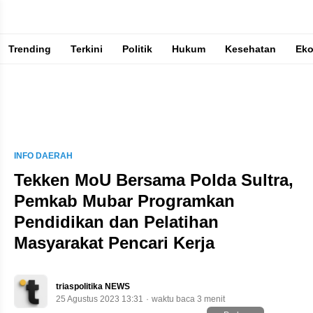
Trending
Terkini
Politik
Hukum
Kesehatan
Ek
Berita Terkini & Terpercaya
INFO DAERAH
Tekken MoU Bersama Polda Sultra,
Pemkab Mubar Programkan
Pendidikan dan Pelatihan
Masyarakat Pencari Kerja
triaspolitika NEWS
25 Agustus 2023 13:31
waktu baca 3 menit