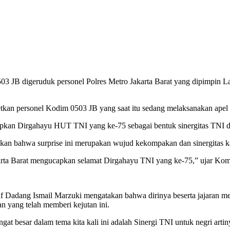
03 JB digeruduk personel Polres Metro Jakarta Barat yang dipimpin L
etkan personel Kodim 0503 JB yang saat itu sedang melaksanakan ape
kan Dirgahayu HUT TNI yang ke-75 sebagai bentuk sinergitas TNI da
an bahwa surprise ini merupakan wujud kekompakan dan sinergitas ka
arta Barat mengucapkan selamat Dirgahayu TNI yang ke-75,” ujar Kom
Dadang Ismail Marzuki mengatakan bahwa dirinya beserta jajaran me
n yang telah memberi kejutan ini.
t besar dalam tema kita kali ini adalah Sinergi TNI untuk negri arti