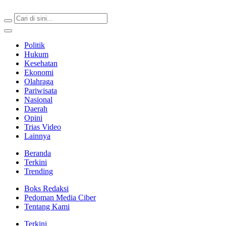
Berita Terkini & Terpercaya
Politik
Hukum
Kesehatan
Ekonomi
Olahraga
Pariwisata
Nasional
Daerah
Opini
Trias Video
Lainnya
Beranda
Terkini
Trending
Boks Redaksi
Pedoman Media Ciber
Tentang Kami
Terkini