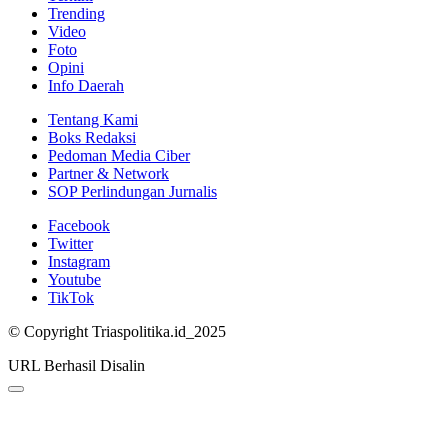
Trending
Video
Foto
Opini
Info Daerah
Tentang Kami
Boks Redaksi
Pedoman Media Ciber
Partner & Network
SOP Perlindungan Jurnalis
Facebook
Twitter
Instagram
Youtube
TikTok
© Copyright Triaspolitika.id_2025
URL Berhasil Disalin