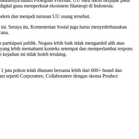
kannya dalam Prolegnas Prioritas. UU baru harus berpijak pada
igital guna memperkuat ekosistem filantropi di Indonesia.
odern dan menjadi turunan UU usang tersebut.
ni. Seraya itu, Kementerian Sosial juga harus menyederhanakan
cana.
rtisipasi publik. Negara lebih baik tidak mengambil alih atau
kal yang lebih memahami konteks setempat dan memperlambat respons
kejadian ini tidak boleh terulang.
1 juta pohon telah ditanam bersama lebih dari 600+ brand dan
m seperti Corporatree, Collaboratree dengan skema Product