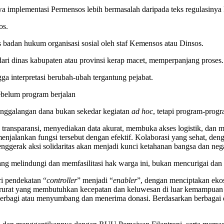
 implementasi Permensos lebih bermasalah daripada teks regulasinya 
os.
s badan hukum organisasi sosial oleh staf Kemensos atau Dinsos.
ari dinas kabupaten atau provinsi kerap macet, memperpanjang proses.
ga interpretasi berubah-ubah tergantung pejabat.
ebelum program berjalan
enggalangan dana bukan sekedar kegiatan
ad hoc
, tetapi program-prog
an transparansi, menyediakan data akurat, membuka akses logistik, dan 
menjalankan fungsi tersebut dengan efektif. Kolaborasi yang sehat, de
penggerak aksi solidaritas akan menjadi kunci ketahanan bangsa dan n
yang melindungi dan memfasilitasi hak warga ini, bukan mencurigai da
i pendekatan “
controller
” menjadi “
enabler
”, dengan menciptakan eko
darurat yang membutuhkan kecepatan dan keluwesan di luar kemampuan b
k berbagi atau menyumbang dan menerima donasi. Berdasarkan berbagai 