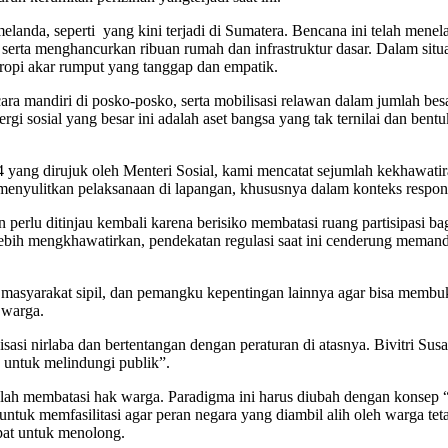
 melanda, seperti yang kini terjadi di Sumatera. Bencana ini telah men
rta menghancurkan ribuan rumah dan infrastruktur dasar. Dalam situasi 
tropi akar rumput yang tanggap dan empatik.
cara mandiri di posko-posko, serta mobilisasi relawan dalam jumlah bes
gi sosial yang besar ini adalah aset bangsa yang tak ternilai dan ben
ang dirujuk oleh Menteri Sosial, kami mencatat sejumlah kekhawatiran 
 menyulitkan pelaksanaan di lapangan, khususnya dalam konteks respon
perlu ditinjau kembali karena berisiko membatasi ruang partisipasi bagi
 lebih mengkhawatirkan, pendekatan regulasi saat ini cenderung mema
i masyarakat sipil, dan pemangku kepentingan lainnya agar bisa memb
s warga.
sasi nirlaba dan bertentangan dengan peraturan di atasnya. Bivitri S
 untuk melindungi publik”.
 telah membatasi hak warga. Paradigma ini harus diubah dengan konsep
uk memfasilitasi agar peran negara yang diambil alih oleh warga tetap 
epat untuk menolong.