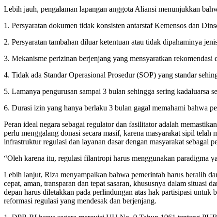
Lebih jauh, pengalaman lapangan anggota Aliansi menunjukkan bahwa
1. Persyaratan dokumen tidak konsisten antarstaf Kemensos dan Dins
2. Persyaratan tambahan diluar ketentuan atau tidak dipahaminya jeni
3. Mekanisme perizinan berjenjang yang mensyaratkan rekomendasi d
4. Tidak ada Standar Operasional Prosedur (SOP) yang standar sehing
5. Lamanya pengurusan sampai 3 bulan sehingga sering kadaluarsa s
6. Durasi izin yang hanya berlaku 3 bulan gagal memahami bahwa p
Peran ideal negara sebagai regulator dan fasilitator adalah memastik
perlu menggalang donasi secara masif, karena masyarakat sipil telah 
infrastruktur regulasi dan layanan dasar dengan masyarakat sebagai 
“Oleh karena itu, regulasi filantropi harus menggunakan paradigma 
Lebih lanjut, Riza menyampaikan bahwa pemerintah harus beralih dar
cepat, aman, transparan dan tepat sasaran, khususnya dalam situasi 
depan harus diletakkan pada perlindungan atas hak partisipasi untu
reformasi regulasi yang mendesak dan berjenjang.