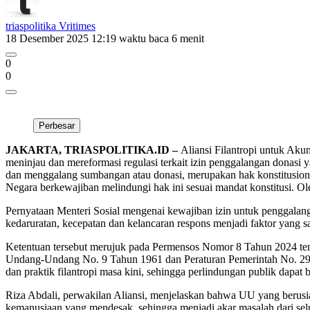
triaspolitika Vritimes
18 Desember 2025 12:19
waktu baca 6 menit
0
0
Perbesar
JAKARTA, TRIASPOLITIKA.ID –
Aliansi Filantropi untuk Akun
meninjau dan mereformasi regulasi terkait izin penggalangan donasi
dan menggalang sumbangan atau donasi, merupakan hak konstitusional 
Negara berkewajiban melindungi hak ini sesuai mandat konstitusi. O
Pernyataan Menteri Sosial mengenai kewajiban izin untuk penggalan
kedaruratan, kecepatan dan kelancaran respons menjadi faktor yang
Ketentuan tersebut merujuk pada Permensos Nomor 8 Tahun 2024 ten
Undang-Undang No. 9 Tahun 1961 dan Peraturan Pemerintah No. 29 T
dan praktik filantropi masa kini, sehingga perlindungan publik dapat 
Riza Abdali, perwakilan Aliansi, menjelaskan bahwa UU yang berusia 
kemanusiaan yang mendesak, sehingga menjadi akar masalah dari selur