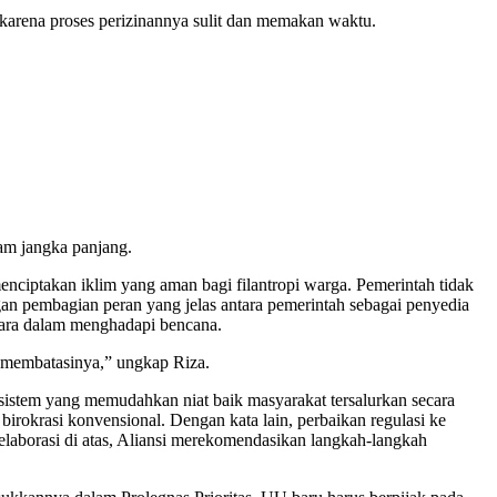
karena proses perizinannya sulit dan memakan waktu.
ram jangka panjang.
menciptakan iklim yang aman bagi filantropi warga. Pemerintah tidak
ngan pembagian peran yang jelas antara pemerintah sebagai penyedia
egara dalam menghadapi bencana.
n membatasinya,” ungkap Riza.
sistem yang memudahkan niat baik masyarakat tersalurkan secara
irokrasi konvensional. Dengan kata lain, perbaikan regulasi ke
elaborasi di atas, Aliansi merekomendasikan langkah-langkah