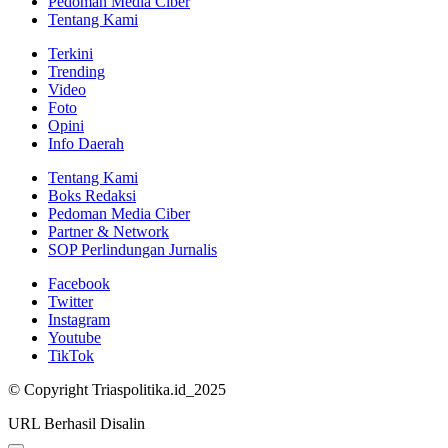
Pedoman Media Ciber
Tentang Kami
Terkini
Trending
Video
Foto
Opini
Info Daerah
Tentang Kami
Boks Redaksi
Pedoman Media Ciber
Partner & Network
SOP Perlindungan Jurnalis
Facebook
Twitter
Instagram
Youtube
TikTok
© Copyright Triaspolitika.id_2025
URL Berhasil Disalin