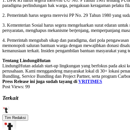
1. DPR RI harus segera merevisi UU No. 9 Tahun 1961 tentang PUB 
paradigma perlindungan hak warga, pengakuan keragaman pelaku filant
2. Pemerintah harus segera merevisi PP No. 29 Tahun 1980 yang sud
3. Kementerian Sosial harus segera mengeluarkan surat edaran untu
persyaratan, menghapus mekanisme berjenjang, memperpanjang masa 
4. Pemerintah mengubah sikap dan paradigma, dari pola pengawasan 
memonopoli saluran bantuan warga dengan mewajibkan donasi disalurk
kemanusiaan terkait. Insiden pengambilan bantuan masyarakat yang terj
Tentang LindungiHutan
LindungiHutan adalah start-up lingkungan yang berfokus pada aksi k
perusahaan. Kami menggandeng masyarakat lokal di 30+ lokasi penan
Bundling, Service Bundling dan Project Partner, serta program Carbo
Press Release ini juga sudah tayang di
VRITIMES
Post Views:
99
Terkait
Tim Redaksi