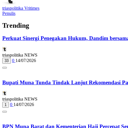
triaspolitika Vritimes
Penulis
Trending
Perkuat Sinergi Penegakan Hukum, Dandim bersama
triaspolitika NEWS
0
14/07/2026
33
Bupati Muna Tunda Tindak Lanjut Rekomendasi 
triaspolitika NEWS
0
14/07/2026
1
BPN Muna Barat dan Kementerian Haji Percepat Sert