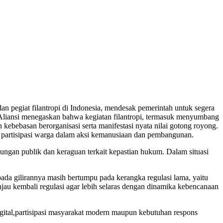
dan pegiat filantropi di Indonesia, mendesak pemerintah untuk segera
. Aliansi menegaskan bahwa kegiatan filantropi, termasuk menyumbang
ebebasan berorganisasi serta manifestasi nyata nilai gotong royong.
gu partisipasi warga dalam aksi kemanusiaan dan pembangunan.
ngan publik dan keraguan terkait kepastian hukum. Dalam situasi
a gilirannya masih bertumpu pada kerangka regulasi lama, yaitu
u kembali regulasi agar lebih selaras dengan dinamika kebencanaan
igital,partisipasi masyarakat modern maupun kebutuhan respons