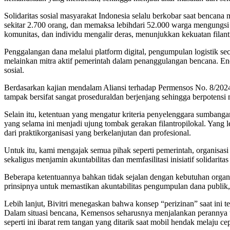
Solidaritas sosial masyarakat Indonesia selalu berkobar saat bencana
sekitar 2.700 orang, dan memaksa lebihdari 52.000 warga mengungsi se
komunitas, dan individu mengalir deras, menunjukkan kekuatan filan
Penggalangan dana melalui platform digital, pengumpulan logistik se
melainkan mitra aktif pemerintah dalam penanggulangan bencana. Ener
sosial.
Berdasarkan kajian mendalam Aliansi terhadap Permensos No. 8/2024 y
tampak bersifat sangat proseduraldan berjenjang sehingga berpotensi
Selain itu, ketentuan yang mengatur kriteria penyelenggara sumbangan 
yang selama ini menjadi ujung tombak gerakan filantropilokal. Yang
dari praktikorganisasi yang berkelanjutan dan profesional.
Untuk itu, kami mengajak semua pihak seperti pemerintah, organisas
sekaligus menjamin akuntabilitas dan memfasilitasi inisiatif solidarita
Beberapa ketentuannya bahkan tidak sejalan dengan kebutuhan organi
prinsipnya untuk memastikan akuntabilitas pengumpulan dana publik,
Lebih lanjut, Bivitri menegaskan bahwa konsep “perizinan” saat ini
Dalam situasi bencana, Kemensos seharusnya menjalankan perannya unt
seperti ini ibarat rem tangan yang ditarik saat mobil hendak melaju c