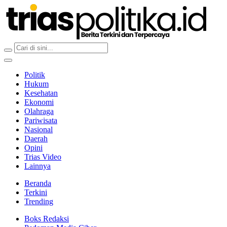
Berita Terkini & Terpercaya
Politik
Hukum
Kesehatan
Ekonomi
Olahraga
Pariwisata
Nasional
Daerah
Opini
Trias Video
Lainnya
Beranda
Terkini
Trending
Boks Redaksi