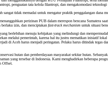
dan menggantikannya dengan RUU Pemajuan Filantropi, serta memasuk
ropi, penguatan tata kelola filantropi, dan mengakomodasi teknologi d
ah sangat tidak memadai untuk mengatur praktik penggalangan dana m
k menangguhkan perizinan PUB dalam merespon bencana Sumatera saat i
berlaku izin, dan menciptakan
fast-track mechanism
untuk situasi ben
yang berlebihan menuju kebijakan yang melindungi dan mempermudah pa
an melalui pemerintah, karena hal itu justru mematikan inisiatif lo
adi di Aceh harus menjadi peringatan. Pelaku harus ditindak tegas dan 
onservasi hutan dan pemberdayaan masyarakat sekitar hutan. Sebanyak 
aman yang tersebar di Indonesia. Kami menghadirkan beberapa progra
n Offset.