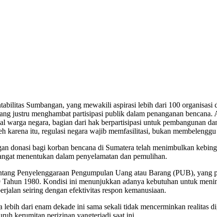
tabilitas Sumbangan, yang mewakili aspirasi lebih dari 100 organisasi 
 yang justru menghambat partisipasi publik dalam penanganan bencana
warga negara, bagian dari hak berpartisipasi untuk pembangunan dan k
leh karena itu, regulasi negara wajib memfasilitasi, bukan membeleng
gan donasi bagi korban bencana di Sumatera telah menimbulkan kebingu
 sangat menentukan dalam penyelamatan dan pemulihan.
tang Penyelenggaraan Pengumpulan Uang atau Barang (PUB), yang pad
ahun 1980. Kondisi ini menunjukkan adanya kebutuhan untuk meninja
berjalan seiring dengan efektivitas respon kemanusiaan.
lebih dari enam dekade ini sama sekali tidak mencerminkan realitas d
uh kerumitan perizinan yangterjadi saat ini.