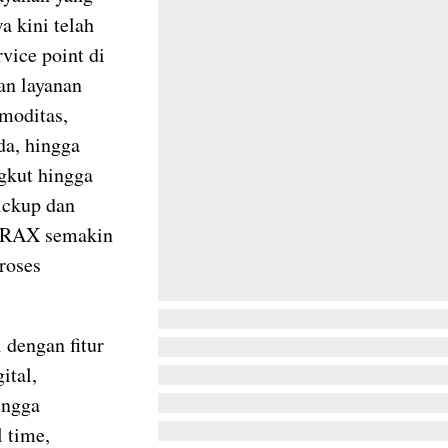
a kini telah
vice point di
an layanan
moditas,
da, hingga
gkut hingga
ickup dan
 TRAX semakin
roses
i dengan fitur
ital,
ingga
 time,