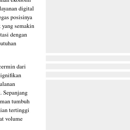
ayanan digital
egas posisinya
ik yang semakin
ptasi dengan
butuhan
cermin dari
ignifikan
bulanan
g. Sepanjang
riman tumbuh
ian tertinggi
at volume