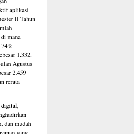
gan
tif aplikasi
mester II Tahun
umlah
 di mana
t 74%
ebesar 1.332.
bulan Agustus
besar 2.459
n rerata
digital,
nghadirkan
an, dan mudah
ayanan yang