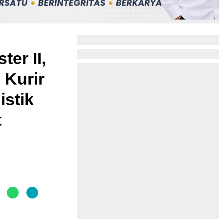
er II,
 Kurir
istik
t