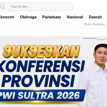
Ekonomi
Olahraga
Pariwisata
Nasional
Daerah
Boks Redaksi