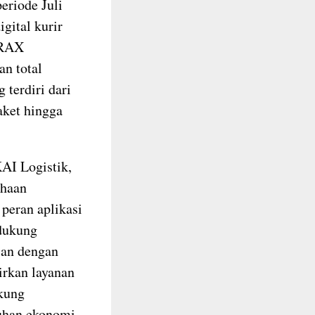
eriode Juli
gital kurir
TRAX
an total
 terdiri dari
aket hingga
AI Logistik,
ahaan
peran aplikasi
dukung
alan dengan
rkan layanan
ukung
uhan ekonomi