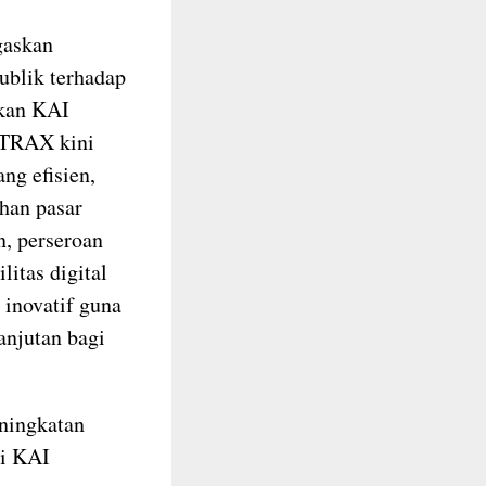
gaskan
ublik terhadap
nkan KAI
k TRAX kini
ang efisien,
uhan pasar
, perseroan
itas digital
 inovatif guna
anjutan bagi
ningkatan
si KAI