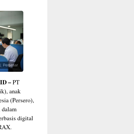
Perbesar
ID –
PT
ik), anak
sia (Persero),
a dalam
rbasis digital
TRAX.