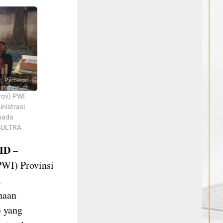
Perbesar
rov) PWI
nistrasi
pada
 SULTRA
ID
–
PWI) Provinsi
i
naan
) yang