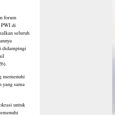
an forum
i PWI di
malkan seluruh
aannya
di didampingi
mil
6).
ng memenuhi
n yang sama
okrasi untuk
memenuhi