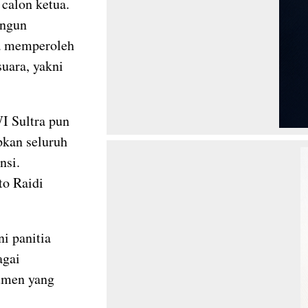
calon ketua.
angun
na memperoleh
uara, yakni
I Sultra pun
pkan seluruh
nsi.
to Raidi
ni panitia
agai
umen yang