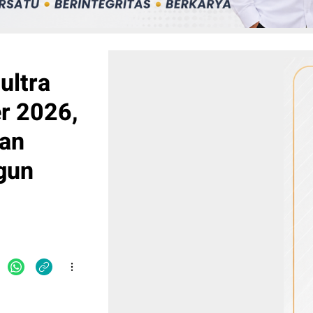
ultra
r 2026,
an
gun