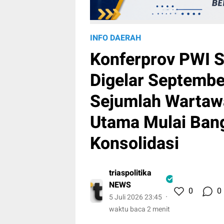
INFO DAERAH
Konferprov PWI S
Digelar Septembe
Sejumlah Wartaw
Utama Mulai Ban
Konsolidasi
triaspolitika
NEWS
0
0
5 Juli 2026 23:45
waktu baca 2 menit