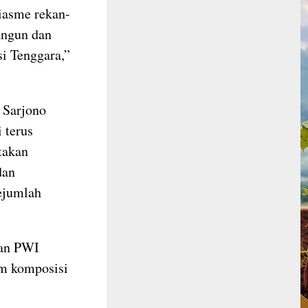
siasme rekan-
angun dan
i Tenggara,”
 Sarjono
 terus
takan
dan
ejumlah
kan PWI
am komposisi