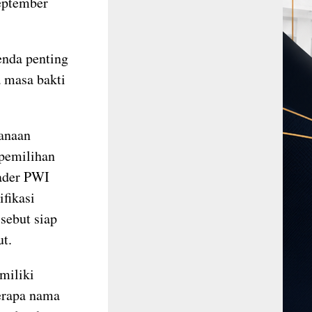
eptember
enda penting
 masa bakti
sanaan
 pemilihan
kader PWI
fikasi
sebut siap
ut.
miliki
erapa nama