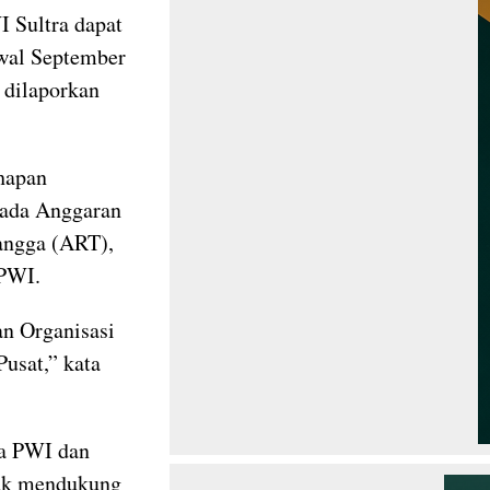
 Sultra dapat
awal September
 dilaporkan
hapan
pada Anggaran
angga (ART),
 PWI.
n Organisasi
usat,” kata
ta PWI dan
tuk mendukung