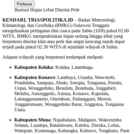
Perbesar
Ilustrasi Hujan Lebat Disertai Petir
KENDARI, TRIASPOLITIKA.ID
– Badan Meteorologi,
Klimatologi, dan Geofisika (BMKG) Sulawesi Tenggara
mengeluarkan peringatan dini cuaca pada Sabtu (10/8) pukul 02.00
WITA. BMKG memprakirakan hujan sedang hingga lebat yang
berpotensi disertai kilat atau petir dan angin kencang masih dapat
terjadi pada pukul 02.30 WITA di sejumlah wilayah di Sultra.
Adapun wilayah yang berpotensi terdampak meliputi:
Kabupaten Kolaka
: Kolaka, Latambaga.
Kabupaten Konawe
: Lambuya, Unaaha, Wawotobi,
Pondidaha, Sampara, Abuki, Soropia, Tongauna, Puriala,
Uepai, Wonggeduku, Besulutu, Bondoala, Anggaberi,
Meluhu, Amonggedo, Asinua, Konawe, Kapoiala,
Lalonggasumeeto, Onembute, Padangguni, Morosi,
Anggalomoare, Wonggeduku Barat, Anggotoa, Tongauna
Utara.
Kabupaten Muna
: Napabalano, Maligano, Wakorumba
Selatan, Lasalepa, Batalaiwaru, Katobu, Duruka, Lohia,
Watopute, Kontunaga, Kabangka, Kabawo, Tongkuno, Pasir