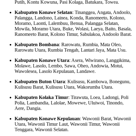
Putih, Kontu Kowuna, Pasi Kolaga, Batukara, Towea.
Kabupaten Konawe Selatan
: Tinanggea, Angata, Andoolo,
Palangga, Landono, Lainea, Konda, Ranomeeto, Kolono,
Moramo, Laonti, Lalembuu, Benua, Palangga Selatan,
Mowila, Moramo Utara, Buke, Wolasi, Laeya, Baito, Basala,
Ranomeeto Barat, Kolono Timur, Sabulakoa, Andoolo Barat.
Kabupaten Bombana
: Rarowatu, Rumbia, Mata Oleo,
Rarowatu Utara, Rumbia Tengah, Lantari Jaya, Mata Usu.
Kabupaten Konawe Utara
: Asera, Wiwirano, Langgikima,
Molawe, Lasolo, Lembo, Sawa, Oheo, Andowia, Motui,
Wawolesea, Lasolo Kepulauan, Landawe.
Kabupaten Buton Utara
: Kulisusu, Kambowa, Bonegunu,
Kulisusu Barat, Kulisusu Utara, Wakorumba Utara.
Kabupaten Kolaka Timur
: Tirawuta, Loea, Ladongi, Poli
Polia, Lambandia, Lalolae, Mowewe, Uluiwoi, Tinondo,
Aere, Dangia.
Kabupaten Konawe Kepulauan
: Wawonii Barat, Wawonii
Utara, Wawonii Timur Laut, Wawonii Timur, Wawonii
Tenggara, Wawonii Selatan.