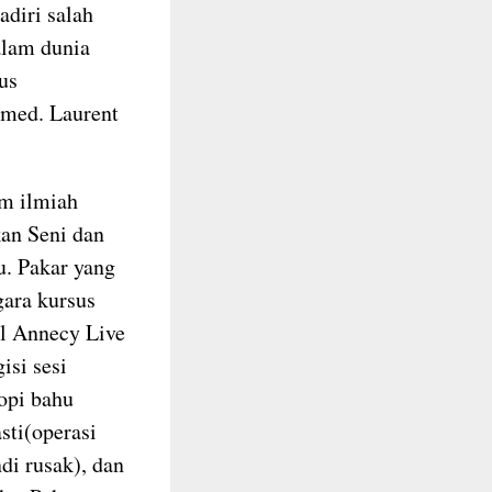
diri salah
alam dunia
us
 med. Laurent
m ilmiah
an Seni dan
. Pakar yang
gara kursus
al Annecy Live
isi sesi
kopi bahu
sti(operasi
di rusak), dan