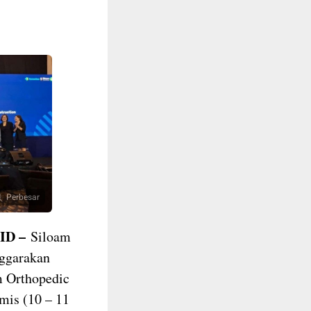
Perbesar
ID –
Siloam
nggarakan
m Orthopedic
mis (10 – 11