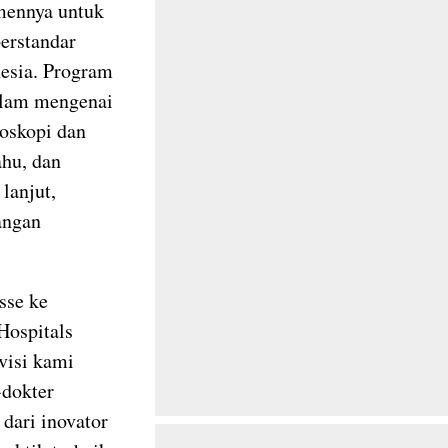
mennya untuk
berstandar
nesia. Program
alam mengenai
oskopi dan
ahu, dan
lanjut,
angan
sse ke
Hospitals
visi kami
-dokter
 dari inovator