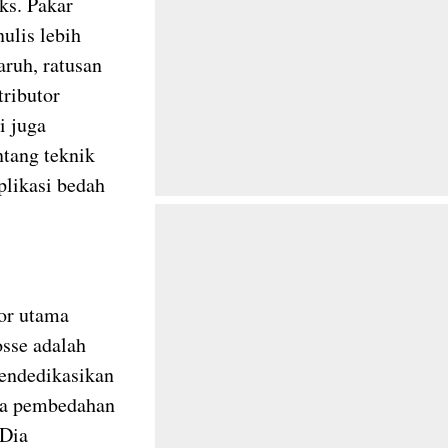
ks. Pakar
ulis lebih
aruh, ratusan
tributor
i juga
tang teknik
plikasi bedah
por utama
osse adalah
mendedikasikan
ada pembedahan
 Dia