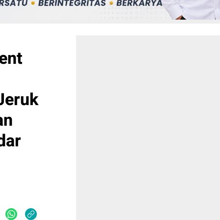
ent
Jeruk
an
dar