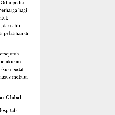
 Orthopedic
erharga bagi
ntuk
 dari ahli
i pelatihan di
ersejarah
 melakukan
diskusi bedah
husus melalui
ar Global
ospitals