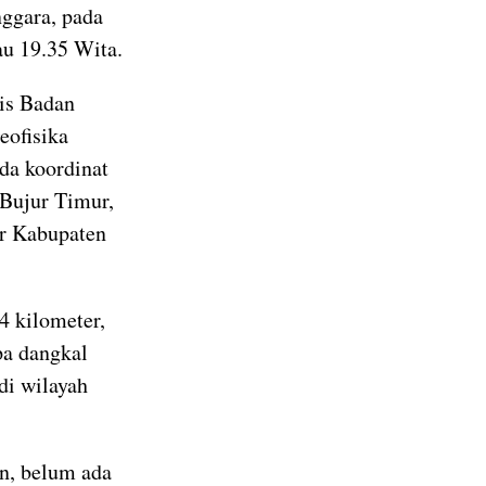
ggara, pada
au 19.35 Wita.
lis Badan
eofisika
da koordinat
 Bujur Timur,
ur Kabupaten
4 kilometer,
pa dangkal
 di wilayah
n, belum ada