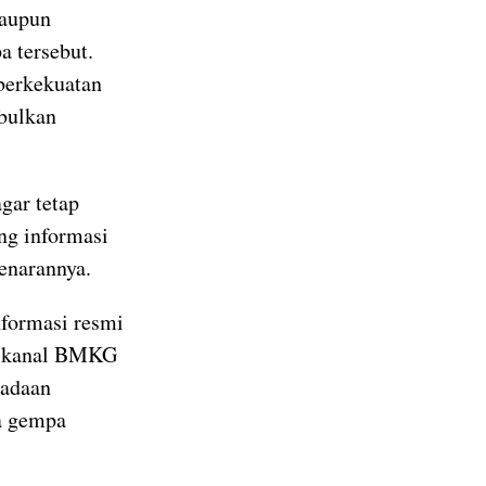
maupun
 tersebut.
erkekuatan
mbulkan
ar tetap
ng informasi
enarannya.
nformasi resmi
l-kanal BMKG
padaan
a gempa