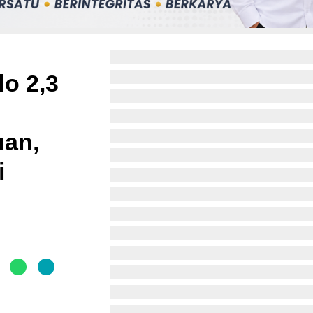
o 2,3
an,
i