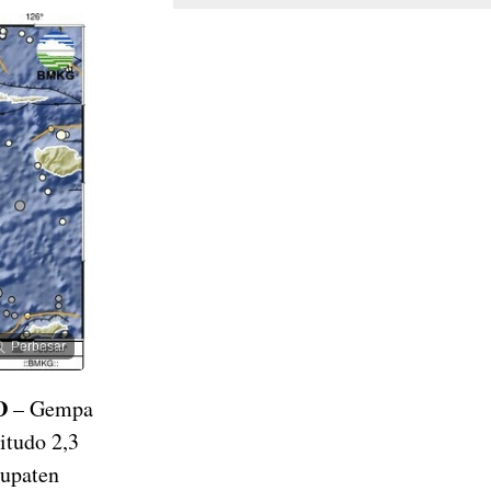
Perbesar
D
– Gempa
itudo 2,3
upaten