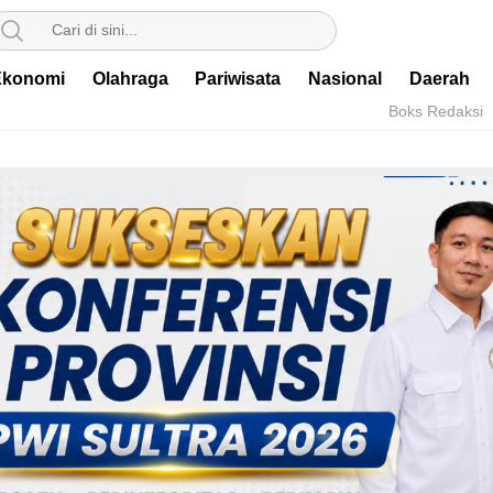
Ekonomi
Olahraga
Pariwisata
Nasional
Daerah
Boks Redaksi