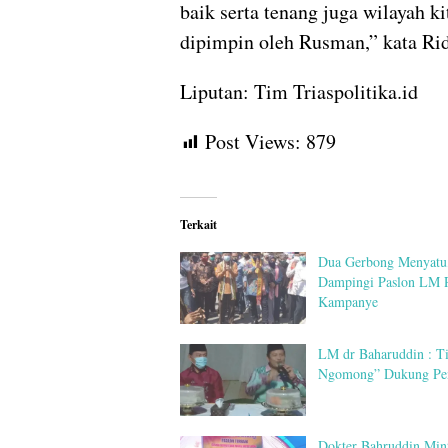
baik serta tenang juga wilayah ki
dipimpin oleh Rusman,” kata Ri
Liputan: Tim Triaspolitika.id
Post Views:
879
Terkait
Dua Gerbong Menyatu
Dampingi Paslon LM
Kampanye
LM dr Baharuddin : T
Ngomong” Dukung Pe
Dokter Bahruddin Min