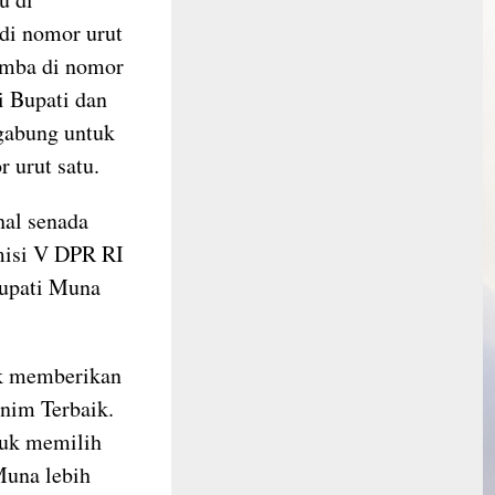
di nomor urut
Emba di nomor
i Bupati dan
rgabung untuk
 urut satu.
hal senada
misi V DPR RI
bupati Muna
k memberikan
nim Terbaik.
uk memilih
Muna lebih