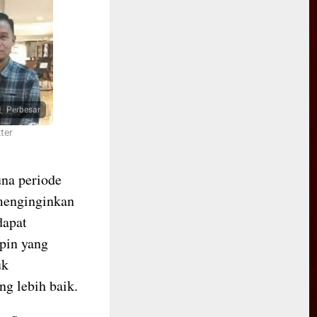
Perbesar
ter
na periode
menginginkan
dapat
pin yang
uk
 lebih baik.