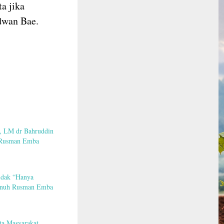
ta jika
dwan Bae.
, LM dr Bahruddin
 Rusman Emba
idak “Hanya
nuh Rusman Emba
ta Masyarakat