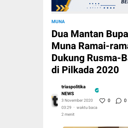
MUNA
Dua Mantan Bupa
Muna Ramai-ram
Dukung Rusma-B
di Pilkada 2020
triaspolitika
NEWS
0
0
3 November 2020
03:29
waktu baca
2 menit