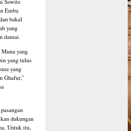
mi Sowite
man Emba
dan bakal
ah yang
n damai.
 Muna yang
in yang tulus
Muna yang
n Ghafur,”
sa
i pasangan
tkan dukungan
a. Untuk itu,