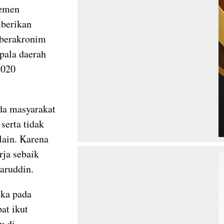
lemen
mberikan
 berakronim
pala daerah
2020
da masyarakat
serta tidak
lain. Karena
rja sebaik
aruddin.
ika pada
at ikut
u di