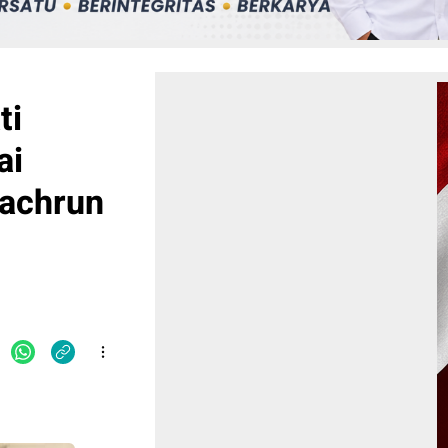
ti
ai
achrun