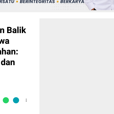
n Balik
swa
ahan:
 dan