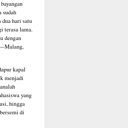
, bayangan
a sudah
 dua hari satu
i terasa lama.
mu dengan
wa—Malang,
dapur kapal
ek menjadi
sanalah
ahasiswa yang
asi, hingga
bersemi di