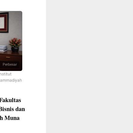
Perbesar
stitut
uhammadiyah
Fakultas
Bisnis dan
ah Muna