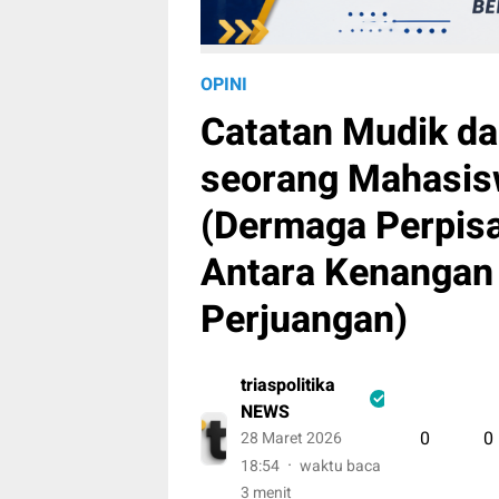
OPINI
Catatan Mudik da
seorang Mahasi
(Dermaga Perpis
Antara Kenangan
Perjuangan)
triaspolitika
NEWS
0
0
28 Maret 2026
18:54
waktu baca
3 menit