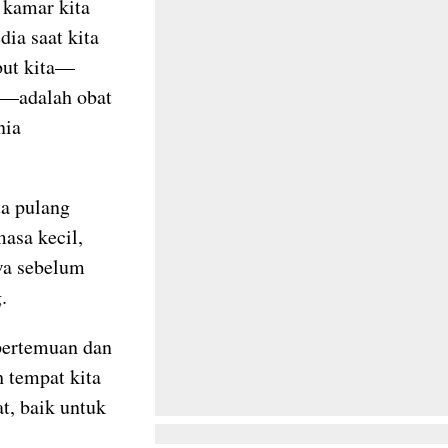
 kamar kita
dia saat kita
but kita—
n—adalah obat
nia
ta pulang
asa kecil,
wa sebelum
.
pertemuan dan
 tempat kita
at, baik untuk