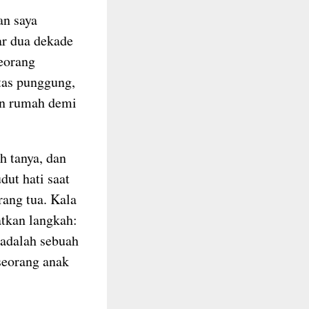
an saya
ar dua dekade
seorang
tas punggung,
an rumah demi
h tanya, dan
dut hati saat
ang tua. Kala
atkan langkah:
 adalah sebuah
seorang anak