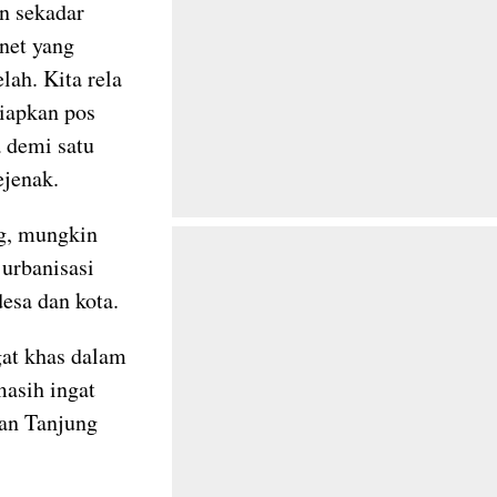
an sekadar
net yang
lah. Kita rela
iapkan pos
 demi satu
jenak.
ng, mungkin
urbanisasi
esa dan kota.
gat khas dalam
masih ingat
an Tanjung