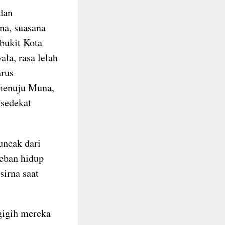
dan
na, suasana
-bukit Kota
la, rasa lelah
arus
 menuju Muna,
 sedekat
uncak dari
beban hidup
sirna saat
 gigih mereka