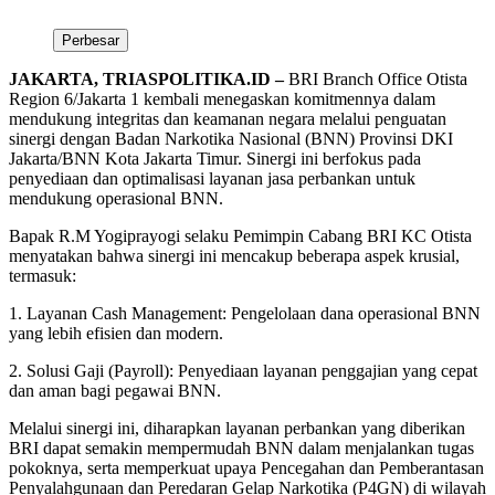
Perbesar
JAKARTA, TRIASPOLITIKA.ID –
BRI Branch Office Otista
Region 6/Jakarta 1 kembali menegaskan komitmennya dalam
mendukung integritas dan keamanan negara melalui penguatan
sinergi dengan Badan Narkotika Nasional (BNN) Provinsi DKI
Jakarta/BNN Kota Jakarta Timur. Sinergi ini berfokus pada
penyediaan dan optimalisasi layanan jasa perbankan untuk
mendukung operasional BNN.
Bapak R.M Yogiprayogi selaku Pemimpin Cabang BRI KC Otista
menyatakan bahwa sinergi ini mencakup beberapa aspek krusial,
termasuk:
1. Layanan Cash Management: Pengelolaan dana operasional BNN
yang lebih efisien dan modern.
2. Solusi Gaji (Payroll): Penyediaan layanan penggajian yang cepat
dan aman bagi pegawai BNN.
Melalui sinergi ini, diharapkan layanan perbankan yang diberikan
BRI dapat semakin mempermudah BNN dalam menjalankan tugas
pokoknya, serta memperkuat upaya Pencegahan dan Pemberantasan
Penyalahgunaan dan Peredaran Gelap Narkotika (P4GN) di wilayah