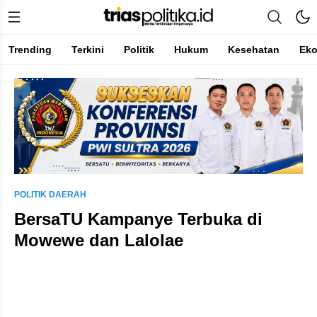
Trending
Terkini
Politik
Hukum
Kesehatan
Ek
Berita Terkini & Terpercaya
POLITIK DAERAH
BersaTU Kampanye Terbuka di
Mowewe dan Lalolae