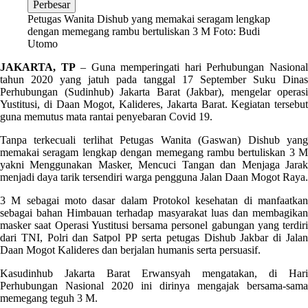
Perbesar
Petugas Wanita Dishub yang memakai seragam lengkap
dengan memegang rambu bertuliskan 3 M Foto: Budi
Utomo
JAKARTA, TP
– Guna memperingati hari Perhubungan Nasiona
tahun 2020 yang jatuh pada tanggal 17 September Suku Dinas
Perhubungan (Sudinhub) Jakarta Barat (Jakbar), mengelar operasi
Yustitusi, di Daan Mogot, Kalideres, Jakarta Barat. Kegiatan tersebut
guna memutus mata rantai penyebaran Covid 19.
Tanpa terkecuali terlihat Petugas Wanita (Gaswan) Dishub yang
memakai seragam lengkap dengan memegang rambu bertuliskan 3 M
yakni Menggunakan Masker, Mencuci Tangan dan Menjaga Jarak
menjadi daya tarik tersendiri warga pengguna Jalan Daan Mogot Raya.
3 M sebagai moto dasar dalam Protokol kesehatan di manfaatkan
sebagai bahan Himbauan terhadap masyarakat luas dan membagikan
masker saat Operasi Yustitusi bersama personel gabungan yang terdiri
dari TNI, Polri dan Satpol PP serta petugas Dishub Jakbar di Jalan
Daan Mogot Kalideres dan berjalan humanis serta persuasif.
Kasudinhub Jakarta Barat Erwansyah mengatakan, di Hari
Perhubungan Nasional 2020 ini dirinya mengajak bersama-sama
memegang teguh 3 M.