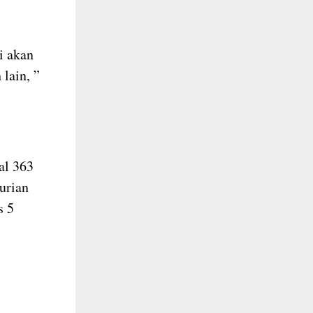
i akan
lain, ”
al 363
curian
s 5