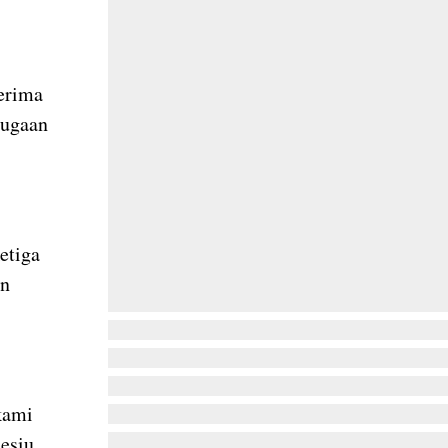
erima
dugaan
etiga
an
kami
esiu,