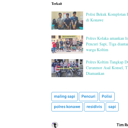
Terkait
Polisi Bekuk Komplotan 
di Konawe
Polres Kolaka amankan li
Pencuri Sapi, Tiga dianta
warga Koltim
Polres Koltim Tangkap Du
Curanmor Asal Konsel, T
Diamankan
maling sapi
Pencuri
Polisi
polres konawe
residivis
sapi
Tim R