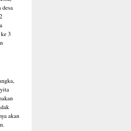
 desa
2
a
 ke 3
an
angka,
yita
nakan
ndak
nya akan
n.