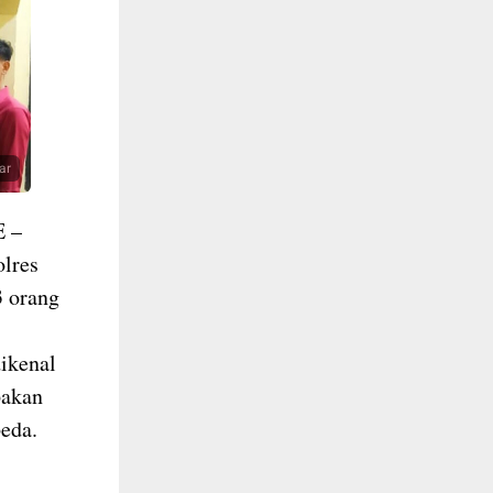
ar
 –
olres
 orang
ikenal
pakan
beda.