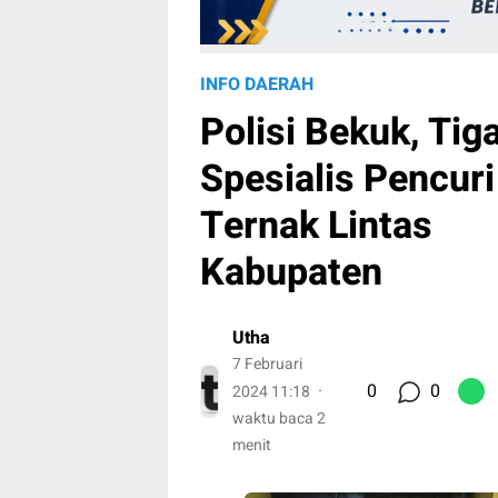
INFO DAERAH
Polisi Bekuk, Tig
Spesialis Pencuri
Ternak Lintas
Kabupaten
Utha
7 Februari
0
0
2024 11:18
waktu baca 2
menit