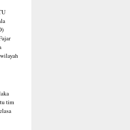
PTU
ala
O)
Fajar
a
 wilayah
laka
tu tim
elasa