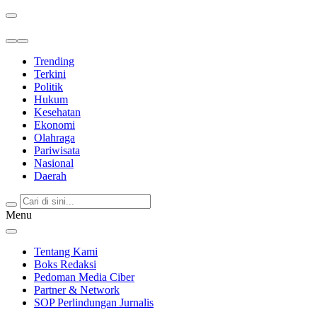
Berita Terkini & Terpercaya
Trending
Terkini
Politik
Hukum
Kesehatan
Ekonomi
Olahraga
Pariwisata
Nasional
Daerah
Menu
Tentang Kami
Boks Redaksi
Pedoman Media Ciber
Partner & Network
SOP Perlindungan Jurnalis