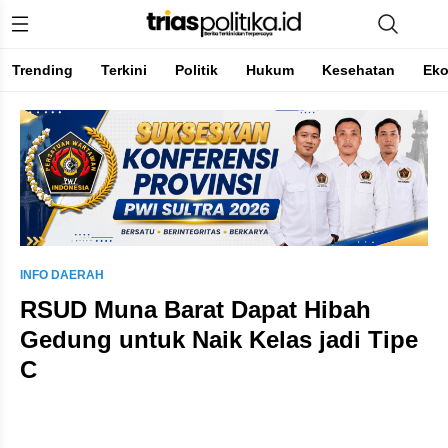
Trending
Terkini
Politik
Hukum
Kesehatan
Ek
Berita Terkini & Terpercaya
INFO DAERAH
RSUD Muna Barat Dapat Hibah
Gedung untuk Naik Kelas jadi Tipe
C