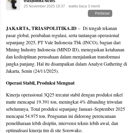
triaspolitika NEWS
25 November 2025 19:37
waktu baca 3 menit
Perbesar
JAKARTA, TRIASPOLITIKA.ID
– Di tengah tekanan
pasar global, perubahan regulasi, serta tantangan operasional
sepanjang 2025, PT Vale Indonesia Tbk (INCO), bagian dari
Mining Industry Indonesia (MIND ID), menegaskan ketahanan
dan kedisiplinan perusahaan dalam menjalankan transformasi
jangka panjang. Hal itu disampaikan dalam Analyst Gathering di
Jakarta, Senin (24/11/2025).
Operasi Stabil, Produksi Menguat
Kinerja operasional 3Q25 tercatat stabil dengan produksi nikel
matte mencapai 19.391 ton, meningkat 4% dibanding triwulan
sebelumnya. Total produksi sepanjang Januari–September 2025
mencapai 54.975 ton. Penguatan ini didorong perencanaan
pemeliharaan lebih disiplin, intervensi teknis lebih awal, dan
optimalisasi kinerja tim di site Sorowako.