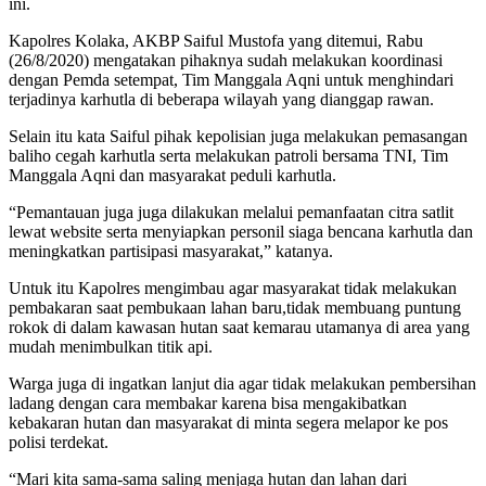
ini.
Kapolres Kolaka, AKBP Saiful Mustofa yang ditemui, Rabu
(26/8/2020) mengatakan pihaknya sudah melakukan koordinasi
dengan Pemda setempat, Tim Manggala Aqni untuk menghindari
terjadinya karhutla di beberapa wilayah yang dianggap rawan.
Selain itu kata Saiful pihak kepolisian juga melakukan pemasangan
baliho cegah karhutla serta melakukan patroli bersama TNI, Tim
Manggala Aqni dan masyarakat peduli karhutla.
“Pemantauan juga juga dilakukan melalui pemanfaatan citra satlit
lewat website serta menyiapkan personil siaga bencana karhutla dan
meningkatkan partisipasi masyarakat,” katanya.
Untuk itu Kapolres mengimbau agar masyarakat tidak melakukan
pembakaran saat pembukaan lahan baru,tidak membuang puntung
rokok di dalam kawasan hutan saat kemarau utamanya di area yang
mudah menimbulkan titik api.
Warga juga di ingatkan lanjut dia agar tidak melakukan pembersihan
ladang dengan cara membakar karena bisa mengakibatkan
kebakaran hutan dan masyarakat di minta segera melapor ke pos
polisi terdekat.
“Mari kita sama-sama saling menjaga hutan dan lahan dari