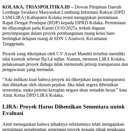
KOLAKA, TRIASPOLITIKA.ID –
Dewan Pimpinan Daerah
Lembaga Swadaya Masyarakat Lumbung Informasi Rakyat (DPD
LSM LIRA) Kabupaten Kolaka resmi mengajukan permintaan
Rapat Dengar Pendapat (RDP) kepada DPRD Kolaka. Permintaan
itu dilayangkan pada Kamis (3/10/2025), terkait dugaan
penyimpangan dalam proyek pembangunan ruang kelas baru
bertingkat delapan ruang di SDN 1 Anaiwoi, Kecamatan
Tanggetada.
Proyek yang dikerjakan oleh CV Asyari Mandiri tersebut memiliki
nilai kontrak sebesar Rp3,4 miliar. Namun, menurut LIRA Kolaka,
pelaksanaan proyek diduga tidak memenuhi prinsip transparansi dan
pengawasan yang memadai.
“Ada indikasi kuat bahwa proyek ini dikerjakan tanpa transparansi
dan dibiarkan oleh oknum pejabat. Jika tidak segera dihentikan
sementara, maka potensi kerugian negara akan semakin besar,” kata
Amir, Ketua DPD LIRA Kolaka.
LIRA: Proyek Harus Dihentikan Sementara untuk
Evaluasi
Amir menegaskan bahwa pihaknya sebelumnya telah mengajukan
permintaan penghentian sementara proyek kepada pihak pelaksana