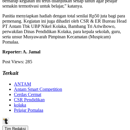
berharap kegiatan ini terus dilanjutkan setiap tahun agar pelajar
semakin termotivasi untuk belajar,” katanya.
Panitia menyiapkan hadiah dengan total senilai Rp50 juta bagi para
pemenang. Kegiatan ini juga dihadiri oleh CSR & ER Bureau Head
PT Antam Tbk UBP Nikel Kolaka, Bambang Tri Ariwibowo,
perwakilan Dinas Pendidikan Kolaka, para kepala sekolah, guru,
serta unsur Musyawarah Pimpinan Kecamatan (Muspicam)
Pomalaa.
Reporter: A. Jamal
Post Views:
285
Terkait
ANTAM
Antam Smart Competition
Cerdas Cermat
CSR Pendidikan
kolaka
Pelajar Pomalaa
Tim Redaksi