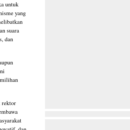
a untuk
nisme yang
melibatkan
dan suara
s, dan
aupun
ni
emilihan
 rektor
membawa
asyarakat
novatif, dan