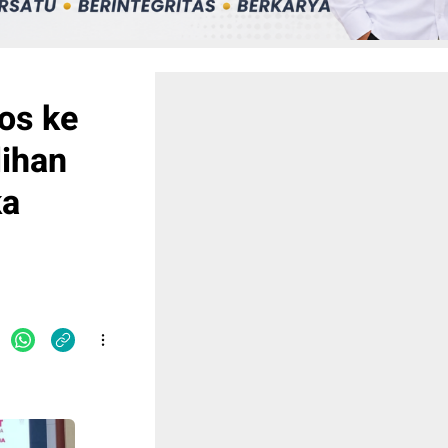
os ke
lihan
ka