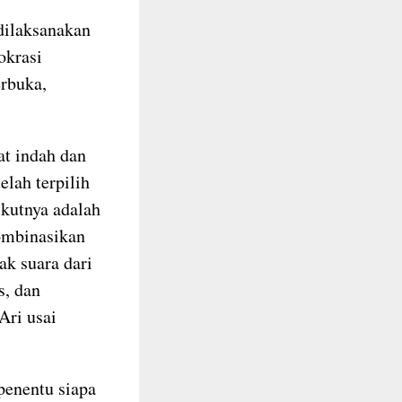
dilaksanakan
okrasi
erbuka,
at indah dan
elah terpilih
ikutnya adalah
ombinasikan
ak suara dari
s, dan
Ari usai
penentu siapa