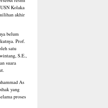
ersebut resmi
r USN Kolaka
ilihan akhir
nnya belum
kutnya. Prof.
oleh satu
wintang, S.E.,
an suara
ut.
Muhammad As
pihak yang
selama proses