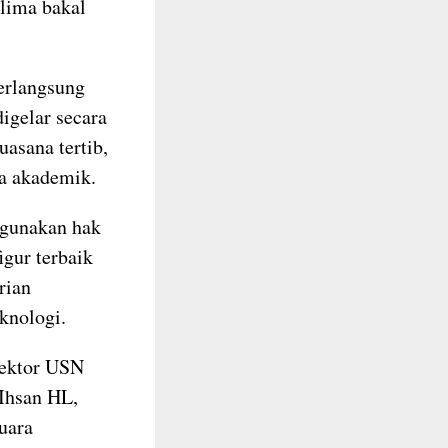
 lima bakal
erlangsung
igelar secara
asana tertib,
ka akademik.
ggunakan hak
igur terbaik
rian
knologi.
Rektor USN
 Ihsan HL,
uara