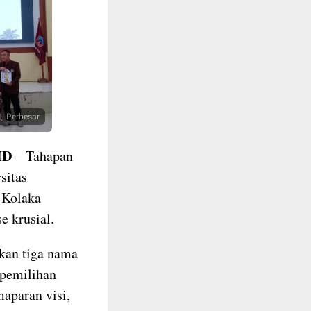
Perbesar
ID
– Tahapan
sitas
 Kolaka
e krusial.
kan tiga nama
 pemilihan
maparan visi,