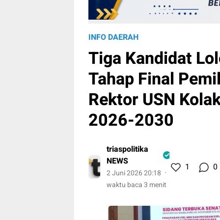
INFO DAERAH
Tiga Kandidat Lol
Tahap Final Pemi
Rektor USN Kola
2026-2030
triaspolitika
NEWS
1
0
2 Juni 2026 20:18
waktu baca 3 menit