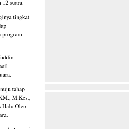
 12 suara.
ginya tingkat
dap
n program
fuddin
asil
uara.
enuju tahap
SKM., M.Kes.,
s Halu Oleo
ara.