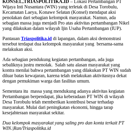
KONSEL,TRIASPOLITIKA.ID
– Lokasi Pertambangan PT
Wijaya Inti Nusantara (WIN) yang terletak di Desa Torobulu,
Kecamatan Laeya, Konawe Selatan (Konsel) mendapat aksi
penolakan dari sebagian kelompok masyarakat. Namun, ada
sebagian massa juga menjadi Pro atas aktivitas pertambangan Nikel
yang dilakukan dalam wilayah Ijin Usaha Pertambangan (IUP).
Pantauan
Triaspolitika.id
di lapangan, dalam aksi demonstrasi
tersebut terdapat dua kelompok masyarakat yang bersama-sama
melakukan aksi.
Ada sebagian pendukung kegiatan pertambangan, ada juga
sebaliknya justru menolak. Salah satu alasan masyarakat yang
kontra menilai bahwa pertambangan yang dilakukan PT WIN sudah
diluar batas kewajaran, karena telah melakukan aktivitasnya dekat
dengan pemukiman warga dan fasilitas umum.
Sementara itu massa yang mendukung adanya aktivitas kegiatan
Pertambangan berpendapat, jika keberadaan PT WIN di wilayah
Desa Torobulu telah memberikan kontribusi besar terhadap
masyarakat. Mulai dari peningkatan ekonomi, hingga tarap
kesejahteraan masyarakat sekitar.
Dua kelompok masyarakat yang saling pro dan konta terkait PT
WIN.|Ran/Triaspolitika.id