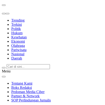
Berita Terkini & Terpercaya
Trending
Terkini
Politik
Hukum
Kesehatan
Ekonomi
Olahraga
Pariwisata
Nasional
Daerah
Menu
Tentang Kami
Boks Redaksi
Pedoman Media Ciber
Partner & Network
SOP Perlindungan Jurnalis