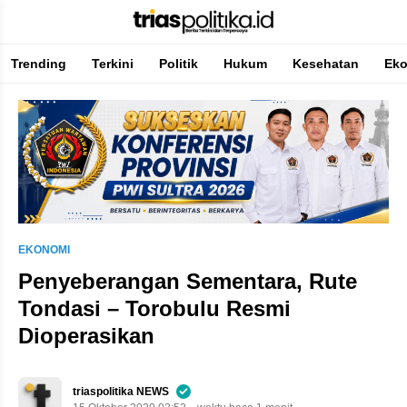
Trending
Terkini
Politik
Hukum
Kesehatan
Ek
Berita Terkini & Terpercaya
EKONOMI
Penyeberangan Sementara, Rute
Tondasi – Torobulu Resmi
Dioperasikan
triaspolitika NEWS