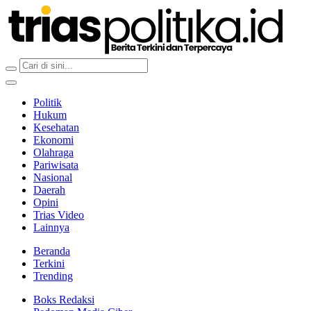
Berita Terkini & Terpercaya
Politik
Hukum
Kesehatan
Ekonomi
Olahraga
Pariwisata
Nasional
Daerah
Opini
Trias Video
Lainnya
Beranda
Terkini
Trending
Boks Redaksi