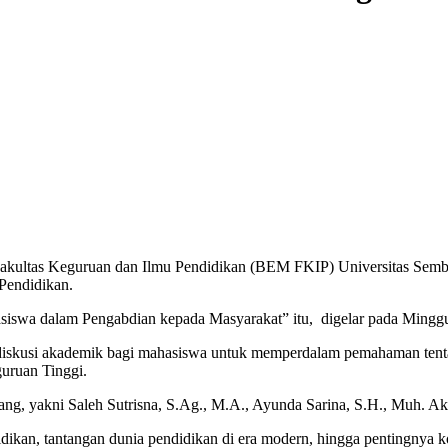
akultas Keguruan dan Ilmu Pendidikan (BEM FKIP) Universitas Sem
Pendidikan.
iswa dalam Pengabdian kepada Masyarakat” itu, digelar pada Minggu
h diskusi akademik bagi mahasiswa untuk memperdalam pemahaman tent
guruan Tinggi.
ang, yakni Saleh Sutrisna, S.Ag., M.A., Ayunda Sarina, S.H., Muh. Ak
ndidikan, tantangan dunia pendidikan di era modern, hingga pentingnya