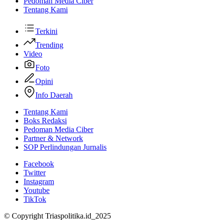
Pedoman Media Ciber
Tentang Kami
Terkini
Trending
Video
Foto
Opini
Info Daerah
Tentang Kami
Boks Redaksi
Pedoman Media Ciber
Partner & Network
SOP Perlindungan Jurnalis
Facebook
Twitter
Instagram
Youtube
TikTok
© Copyright Triaspolitika.id_2025