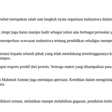
but merupakan salah satu langkah nyata organisasi mahasiswa dala
tetapi juga harus mampu hadir sebagai solusi atas berbagai persoalan 
 memperluas wawasan mahasiswa tentang pendidikan sekaligus memperku
si kepada seluruh pihak yang telah mendukung terselenggaranya kegia
kampus.
pat respons positif dari peserta. Semoga materi yang disampaikan par
a Mahmud Ammar juga mendapat apresiasi. Ketelitian dalam mengelola adm
ara.
um diskusi semata, melainkan mampu melahirkan gagasan, pemikiran kri