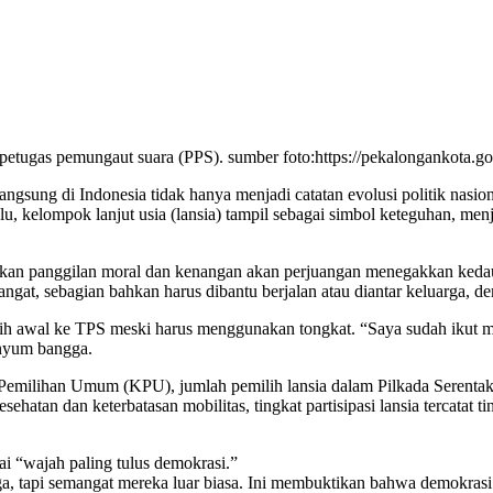
 petugas pemungaut suara (PPS). sumber foto:https://pekalongankota.go
gsung di Indonesia tidak hanya menjadi catatan evolusi politik nasiona
, kelompok lanjut usia (lansia) tampil sebagai simbol keteguhan, menj
kan panggilan moral dan kenangan akan perjuangan menegakkan kedaulat
t, sebagian bahkan harus dibantu berjalan atau diantar keluarga, de
bih awal ke TPS meski harus menggunakan tongkat. “Saya sudah ikut m
enyum bangga.
Pemilihan Umum (KPU), jumlah pemilih lansia dalam Pilkada Serentak 20
 kesehatan dan keterbatasan mobilitas, tingkat partisipasi lansia terc
i “wajah paling tulus demokrasi.”
rga, tapi semangat mereka luar biasa. Ini membuktikan bahwa demokrasi