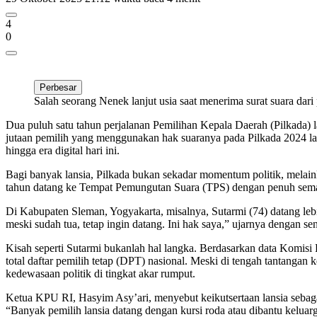
4
0
Perbesar
Salah seorang Nenek lanjut usia saat menerima surat suara dari
Dua puluh satu tahun perjalanan Pemilihan Kepala Daerah (Pilkada) lan
jutaan pemilih yang menggunakan hak suaranya pada Pilkada 2024 lalu
hingga era digital hari ini.
Bagi banyak lansia, Pilkada bukan sekadar momentum politik, melain
tahun datang ke Tempat Pemungutan Suara (TPS) dengan penuh semanga
Di Kabupaten Sleman, Yogyakarta, misalnya, Sutarmi (74) datang le
meski sudah tua, tetap ingin datang. Ini hak saya,” ujarnya dengan s
Kisah seperti Sutarmi bukanlah hal langka. Berdasarkan data Komisi 
total daftar pemilih tetap (DPT) nasional. Meski di tengah tantangan
kedewasaan politik di tingkat akar rumput.
Ketua KPU RI, Hasyim Asy’ari, menyebut keikutsertaan lansia sebaga
“Banyak pemilih lansia datang dengan kursi roda atau dibantu kelua