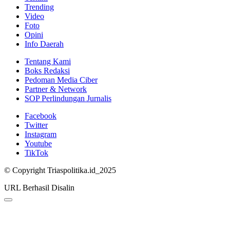
Trending
Video
Foto
Opini
Info Daerah
Tentang Kami
Boks Redaksi
Pedoman Media Ciber
Partner & Network
SOP Perlindungan Jurnalis
Facebook
Twitter
Instagram
Youtube
TikTok
© Copyright Triaspolitika.id_2025
URL Berhasil Disalin