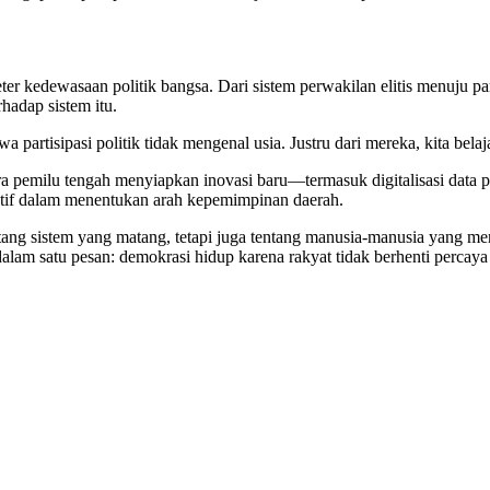
r kedewasaan politik bangsa. Dari sistem perwakilan elitis menuju part
rhadap sistem itu.
artisipasi politik tidak mengenal usia. Justru dari mereka, kita belaj
a pemilu tengah menyiapkan inovasi baru—termasuk digitalisasi data p
i aktif dalam menentukan arah kepemimpinan daerah.
ntang sistem yang matang, tetapi juga tentang manusia-manusia yang m
alam satu pesan: demokrasi hidup karena rakyat tidak berhenti percaya