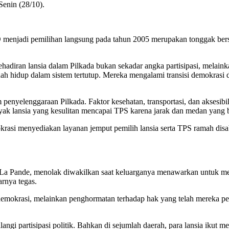
Senin (28/10).
D menjadi pemilihan langsung pada tahun 2005 merupakan tonggak bers
hadiran lansia dalam Pilkada bukan sekadar angka partisipasi, melainkan
h hidup dalam sistem tertutup. Mereka mengalami transisi demokrasi dan
penyelenggaraan Pilkada. Faktor kesehatan, transportasi, dan aksesibi
ak lansia yang kesulitan mencapai TPS karena jarak dan medan yang b
si menyediakan layanan jemput pemilih lansia serta TPS ramah disabilit
La Pande, menolak diwakilkan saat keluarganya menawarkan untuk meng
arnya tegas.
 demokrasi, melainkan penghormatan terhadap hak yang telah mereka pe
i partisipasi politik. Bahkan di sejumlah daerah, para lansia ikut m