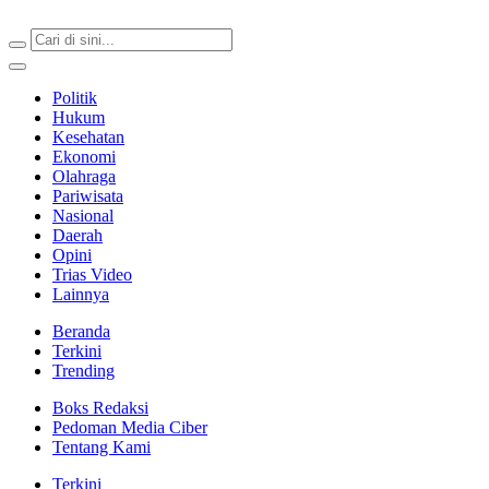
Berita Terkini & Terpercaya
Politik
Hukum
Kesehatan
Ekonomi
Olahraga
Pariwisata
Nasional
Daerah
Opini
Trias Video
Lainnya
Beranda
Terkini
Trending
Boks Redaksi
Pedoman Media Ciber
Tentang Kami
Terkini