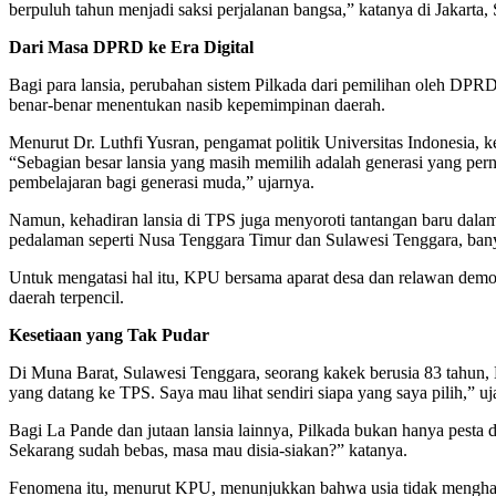
berpuluh tahun menjadi saksi perjalanan bangsa,” katanya di Jakarta, 
Dari Masa DPRD ke Era Digital
Bagi para lansia, perubahan sistem Pilkada dari pemilihan oleh DPR
benar-benar menentukan nasib kepemimpinan daerah.
Menurut Dr. Luthfi Yusran, pengamat politik Universitas Indonesia, ke
“Sebagian besar lansia yang masih memilih adalah generasi yang perna
pembelajaran bagi generasi muda,” ujarnya.
Namun, kehadiran lansia di TPS juga menyoroti tantangan baru dalam 
pedalaman seperti Nusa Tenggara Timur dan Sulawesi Tenggara, bany
Untuk mengatasi hal itu, KPU bersama aparat desa dan relawan demokra
daerah terpencil.
Kesetiaan yang Tak Pudar
Di Muna Barat, Sulawesi Tenggara, seorang kakek berusia 83 tahun, 
yang datang ke TPS. Saya mau lihat sendiri siapa yang saya pilih,” uj
Bagi La Pande dan jutaan lansia lainnya, Pilkada bukan hanya pesta
Sekarang sudah bebas, masa mau disia-siakan?” katanya.
Fenomena itu, menurut KPU, menunjukkan bahwa usia tidak menghalang