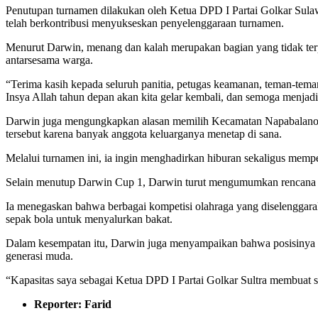
Penutupan turnamen dilakukan oleh Ketua DPD I Partai Golkar Sula
telah berkontribusi menyukseskan penyelenggaraan turnamen.
Menurut Darwin, menang dan kalah merupakan bagian yang tidak terpi
antarsesama warga.
“Terima kasih kepada seluruh panitia, petugas keamanan, teman-tema
Insya Allah tahun depan akan kita gelar kembali, dan semoga menjadi
Darwin juga mengungkapkan alasan memilih Kecamatan Napabalano, 
tersebut karena banyak anggota keluarganya menetap di sana.
Melalui turnamen ini, ia ingin menghadirkan hiburan sekaligus me
Selain menutup Darwin Cup 1, Darwin turut mengumumkan rencana pe
Ia menegaskan bahwa berbagai kompetisi olahraga yang diselengga
sepak bola untuk menyalurkan bakat.
Dalam kesempatan itu, Darwin juga menyampaikan bahwa posisinya se
generasi muda.
“Kapasitas saya sebagai Ketua DPD I Partai Golkar Sultra membuat s
Reporter: Farid