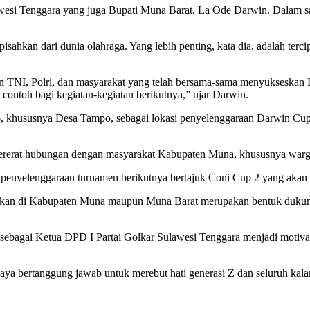
wesi Tenggara yang juga Bupati Muna Barat, La Ode Darwin. Dalam s
sahkan dari dunia olahraga. Yang lebih penting, kata dia, adalah ter
n TNI, Polri, dan masyarakat yang telah bersama-sama menyukseskan Da
 contoh bagi kegiatan-kegiatan berikutnya,” ujar Darwin.
khususnya Desa Tampo, sebagai lokasi penyelenggaraan Darwin Cup 
mpererat hubungan dengan masyarakat Kabupaten Muna, khususnya war
nyelenggaraan turnamen berikutnya bertajuk Coni Cup 2 yang akan d
rakan di Kabupaten Muna maupun Muna Barat merupakan bentuk dukung
bagai Ketua DPD I Partai Golkar Sulawesi Tenggara menjadi motivasi
aya bertanggung jawab untuk merebut hati generasi Z dan seluruh kala