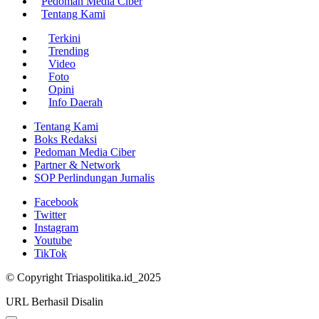
Pedoman Media Ciber
Tentang Kami
Terkini
Trending
Video
Foto
Opini
Info Daerah
Tentang Kami
Boks Redaksi
Pedoman Media Ciber
Partner & Network
SOP Perlindungan Jurnalis
Facebook
Twitter
Instagram
Youtube
TikTok
© Copyright Triaspolitika.id_2025
URL Berhasil Disalin