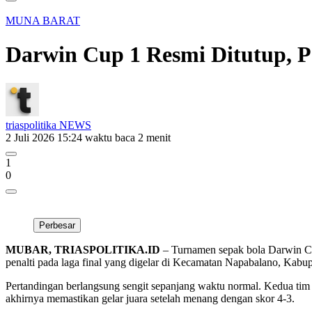
MUNA BARAT
Darwin Cup 1 Resmi Ditutup, 
triaspolitika NEWS
2 Juli 2026 15:24
waktu baca 2 menit
1
0
Perbesar
MUBAR, TRIASPOLITIKA.ID
– Turnamen sepak bola Darwin Cu
penalti pada laga final yang digelar di Kecamatan Napabalano, Kabu
Pertandingan berlangsung sengit sepanjang waktu normal. Kedua tim
akhirnya memastikan gelar juara setelah menang dengan skor 4-3.