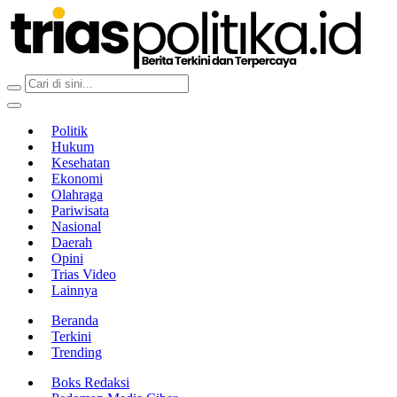
Berita Terkini & Terpercaya
Politik
Hukum
Kesehatan
Ekonomi
Olahraga
Pariwisata
Nasional
Daerah
Opini
Trias Video
Lainnya
Beranda
Terkini
Trending
Boks Redaksi