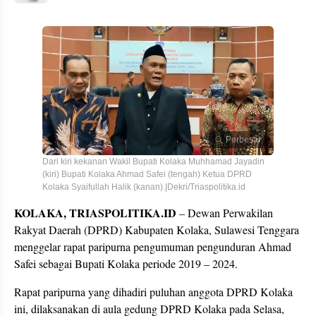
Perbesar
Dari kiri kekanan Wakil Bupati Kolaka Muhhamad Jayadin
(kiri) Bupati Kolaka Ahmad Safei (tengah) Ketua DPRD
Kolaka Syaifullah Halik (kanan).|Dekri/Triaspolitika.id
KOLAKA, TRIASPOLITIKA.ID
– Dewan Perwakilan
Rakyat Daerah (DPRD) Kabupaten Kolaka, Sulawesi Tenggara
menggelar rapat paripurna pengumuman pengunduran Ahmad
Safei sebagai Bupati Kolaka periode 2019 – 2024.
Rapat paripurna yang dihadiri puluhan anggota DPRD Kolaka
ini, dilaksanakan di aula gedung DPRD Kolaka pada Selasa,