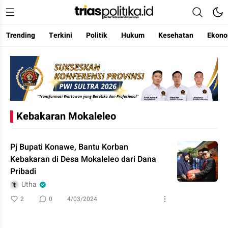
Trending
Terkini
Politik
Hukum
Kesehatan
Ekono
Berita Terkini & Terpercaya
Kebakaran Mokaleleo
Pj Bupati Konawe, Bantu Korban
Kebakaran di Desa Mokaleleo dari Dana
Pribadi
Utha
2
0
4/03/2024