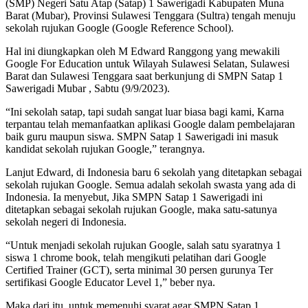
(SMP) Negeri Satu Atap (Satap) 1 Sawerigadi Kabupaten Muna
Barat (Mubar), Provinsi Sulawesi Tenggara (Sultra) tengah menuju
sekolah rujukan Google (Google Reference School).
Hal ini diungkapkan oleh M Edward Ranggong yang mewakili
Google For Education untuk Wilayah Sulawesi Selatan, Sulawesi
Barat dan Sulawesi Tenggara saat berkunjung di SMPN Satap 1
Sawerigadi Mubar , Sabtu (9/9/2023).
“Ini sekolah satap, tapi sudah sangat luar biasa bagi kami, Karna
terpantau telah memanfaatkan aplikasi Google dalam pembelajaran
baik guru maupun siswa. SMPN Satap 1 Sawerigadi ini masuk
kandidat sekolah rujukan Google,” terangnya.
Lanjut Edward, di Indonesia baru 6 sekolah yang ditetapkan sebagai
sekolah rujukan Google. Semua adalah sekolah swasta yang ada di
Indonesia. Ia menyebut, Jika SMPN Satap 1 Sawerigadi ini
ditetapkan sebagai sekolah rujukan Google, maka satu-satunya
sekolah negeri di Indonesia.
“Untuk menjadi sekolah rujukan Google, salah satu syaratnya 1
siswa 1 chrome book, telah mengikuti pelatihan dari Google
Certified Trainer (GCT), serta minimal 30 persen gurunya Ter
sertifikasi Google Educator Level 1,” beber nya.
Maka dari itu, untuk memenuhi syarat agar SMPN Satap 1