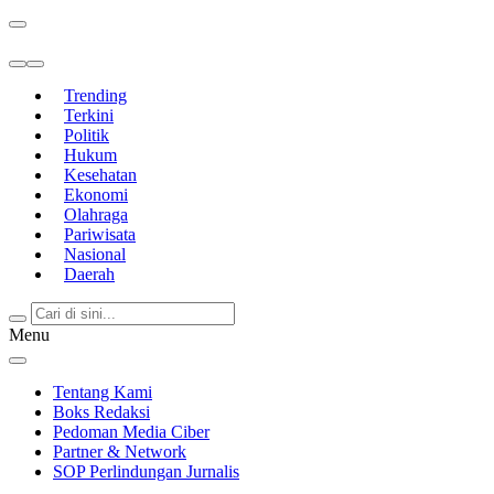
Berita Terkini & Terpercaya
Trending
Terkini
Politik
Hukum
Kesehatan
Ekonomi
Olahraga
Pariwisata
Nasional
Daerah
Menu
Tentang Kami
Boks Redaksi
Pedoman Media Ciber
Partner & Network
SOP Perlindungan Jurnalis