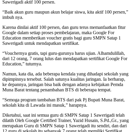
Sawerigadi aktif 100 persen.
“Baik akun guru maupun akun belajar siswa, kita aktif 100 persen,”
imbuh nya.
Karena dinilai aktif 100 persen, dan guru terus memanfaatkan fitur
Google dalam setiap proses pembelajaran, maka Google For
Education memberikan voucher gratis bagi guru SMPN Satap 1
Sawerigadi untuk mendapatkan sertifikat.
“Vouchernya gratis, tapi guru-gurunya harus ujian. Alhamdulillah,
dari 12 orang, 7 orang lulus dan mendapatkan sertifikat Google For
Education,” tuturnya.
Namun, kata dia, ada beberapa kendala yang dihadapi sekolah yang
dipimpinnya tersebut. Salah satunya kualitas jaringan. Ia berharap,
ke depannya, jaringan bisa baik dengan adanya kebijakan Pemda
Muna Barat tentang penambahan BTS di beberapa tempat.
“Semoga program tambahan BTS dari pak Pj Bupati Muna Barat,
sekolah kita di Lawada ini masuk,” harapnya.
Diketahui, saat ini semua guru di SMPN Satap 1 Sawerigadi telah
dilatih Oleh Google Certified Trainer, Yazid Husain, S.Pd.,Gr., yang
merupakan Guru di SMPN Satap 1 Sawerigadi itu sendiri, dan dari
12 guru di sekolah itu sebanyak 7 orang telah memiliki Sertifikat