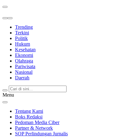
Berita Terkini & Terpercaya
Trending
Terkini
Politik
Hukum
Kesehatan
Ekonomi
Olahraga
Pariwisata
Nasional
Daerah
Menu
Tentang Kami
Boks Redaksi
Pedoman Media Ciber
Partner & Network
SOP Perlindungan Jurnalis