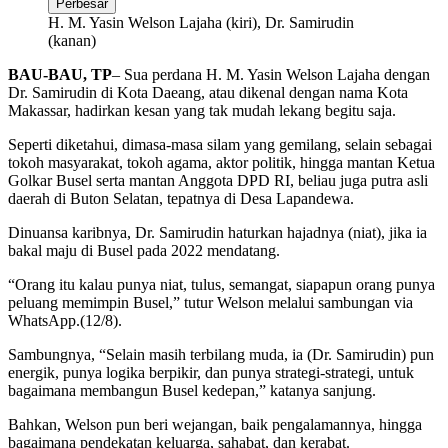
Perbesar
H. M. Yasin Welson Lajaha (kiri), Dr. Samirudin
(kanan)
BAU-BAU, TP
– Sua perdana H. M. Yasin Welson Lajaha dengan
Dr. Samirudin di Kota Daeang, atau dikenal dengan nama Kota
Makassar, hadirkan kesan yang tak mudah lekang begitu saja.
Seperti diketahui, dimasa-masa silam yang gemilang, selain sebagai
tokoh masyarakat, tokoh agama, aktor politik, hingga mantan Ketua
Golkar Busel serta mantan Anggota DPD RI, beliau juga putra asli
daerah di Buton Selatan, tepatnya di Desa Lapandewa.
Dinuansa karibnya, Dr. Samirudin haturkan hajadnya (niat), jika ia
bakal maju di Busel pada 2022 mendatang.
“Orang itu kalau punya niat, tulus, semangat, siapapun orang punya
peluang memimpin Busel,” tutur Welson melalui sambungan via
WhatsApp.(12/8).
Sambungnya, “Selain masih terbilang muda, ia (Dr. Samirudin) pun
energik, punya logika berpikir, dan punya strategi-strategi, untuk
bagaimana membangun Busel kedepan,” katanya sanjung.
Bahkan, Welson pun beri wejangan, baik pengalamannya, hingga
bagaimana pendekatan keluarga, sahabat, dan kerabat.