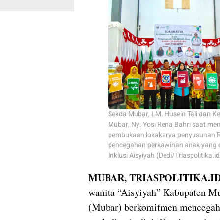
Sekda Mubar, LM. Husein Tali dan K
Mubar, Ny. Yosi Rena Bahri saat men
pembukaan lokakarya penyusunan 
pencegahan perkawinan anak yang d
Inklusi Aisyiyah (Dedi/Triaspolitika.id
MUBAR, TRIASPOLITIKA.I
wanita “Aisyiyah” Kabupaten M
(Mubar) berkomitmen mencegah