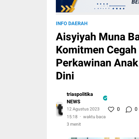
INFO DAERAH
Aisyiyah Muna Ba
Komitmen Cegah
Perkawinan Anak
Dini
triaspolitika
NEWS
0
0
12 Agustus 2023
15:18
waktu baca
3 menit