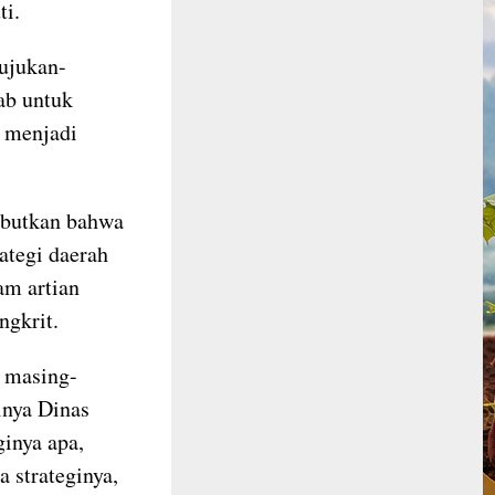
ti.
rujukan-
ab untuk
u menjadi
ebutkan bahwa
rategi daerah
am artian
ngkrit.
 masing-
lnya Dinas
inya apa,
 strateginya,