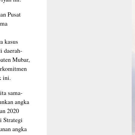
nan Pusat
ima
a kasus
i daerah-
paten Mubar,
erkomitmen
 ini.
ita sama-
unkan angka
hun 2020
 Strategi
runan angka