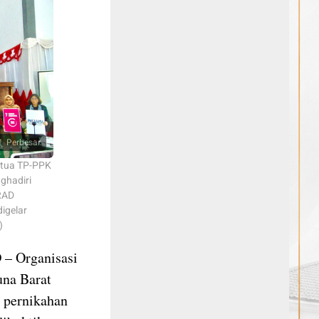
Perbesar
etua TP-PPK
ghadiri
RAD
igelar
)
D
– Organisasi
una Barat
 pernikahan