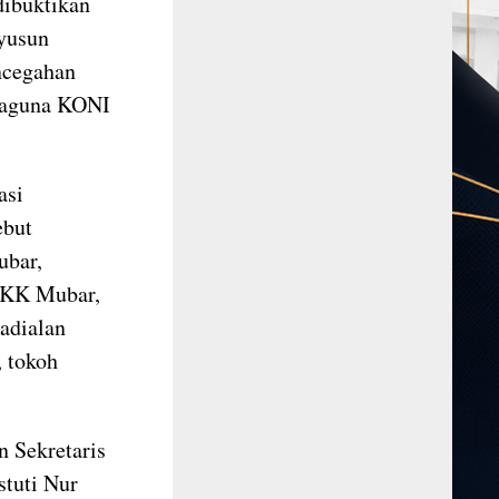
dibuktikan
nyusun
ncegahan
baguna KONI
asi
ebut
ubar,
PKK Mubar,
adialan
 tokoh
 Sekretaris
stuti Nur