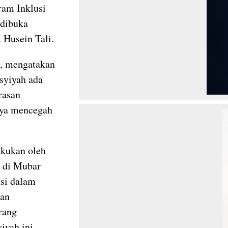
ram Inklusi
 dibuka
 Husein Tali.
i, mengatakan
syiyah ada
rasan
nya mencegah
akukan oleh
k di Mubar
nsi dalam
nan
erang
iyah ini.